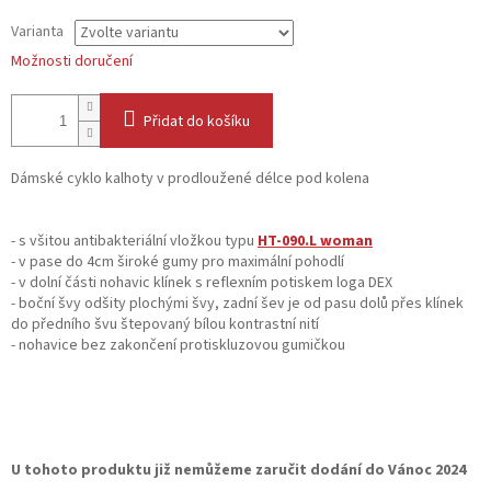
Varianta
Možnosti doručení
Přidat do košíku
Dámské cyklo kalhoty v prodloužené délce pod kolena
- s všitou antibakteriální vložkou typu
HT-090.L woman
- v pase do 4cm široké gumy pro maximální pohodlí
- v dolní části nohavic klínek s reflexním potiskem loga DEX
- boční švy odšity plochými švy, zadní šev je od pasu dolů přes klínek
do předního švu štepovaný bílou kontrastní nití
- nohavice bez zakončení protiskluzovou gumičkou
U tohoto produktu již nemůžeme zaručit dodání do Vánoc 2024