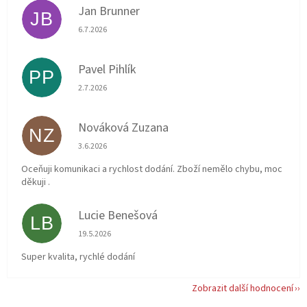
Jan Brunner
JB
Hodnocení obchodu je 5 z 5 hvězdiček.
6.7.2026
Pavel Pihlík
PP
Hodnocení obchodu je 5 z 5 hvězdiček.
2.7.2026
Nováková Zuzana
NZ
Hodnocení obchodu je 5 z 5 hvězdiček.
3.6.2026
Oceňuji komunikaci a rychlost dodání. Zboží nemělo chybu, moc
děkuji .
Lucie Benešová
LB
Hodnocení obchodu je 5 z 5 hvězdiček.
19.5.2026
Super kvalita, rychlé dodání
Zobrazit další hodnocení