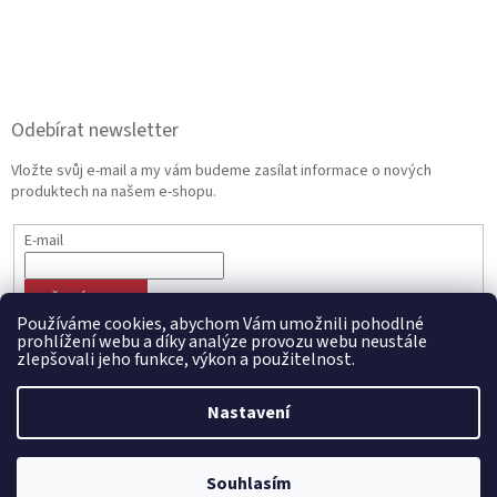
Odebírat newsletter
Vložte svůj e-mail a my vám budeme zasílat informace o nových
produktech na našem e-shopu.
E-mail
PŘIHLÁSIT SE
Používáme cookies, abychom Vám umožnili pohodlné
prohlížení webu a díky analýze provozu webu neustále
zlepšovali jeho funkce, výkon a použitelnost.
Vytvořil Shoptet
Nastavení
Copyright 2026
CZECHMANIA.CZ | Český fanshop v národních
Souhlasím
barvách
. Všechna práva vyhrazena.