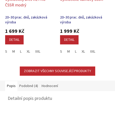
ČSSR modrý
20–30 prac. dnů, zakázková
20–30 prac. dnů, zakázková
výroba
výroba
1 699 Kč
1 999 Kč
DETAIL
DETAIL
S
M
L
XL
XXL
S
M
L
XL
XXL
ZOBRAZIT VŠECHNY SOUVISEJÍCÍ PRODUKTY
Popis
Podobné (4)
Hodnocení
Detailní popis produktu