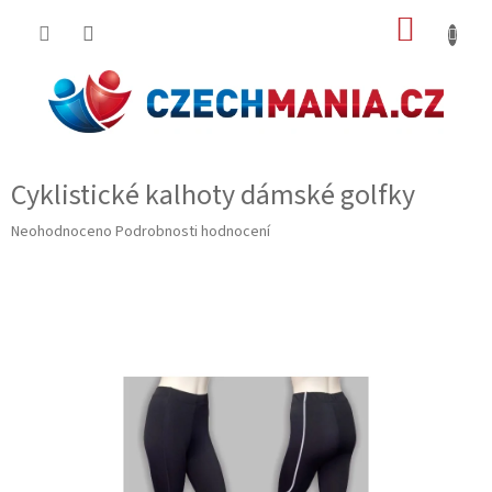
Přejít
NÁKUP
na
obsah
KOŠÍK
Cyklistické kalhoty dámské golfky
Průměrné
Neohodnoceno
Podrobnosti hodnocení
hodnocení
produktu
je
0,0
z
5
hvězdiček.