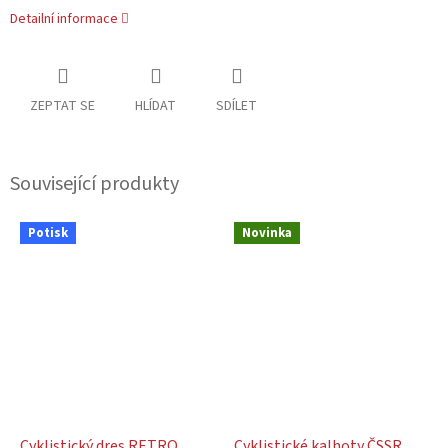
Detailní informace
ZEPTAT SE
HLÍDAT
SDÍLET
Související produkty
Potisk
Novinka
Cyklistický dres RETRO
Cyklistické kalhoty ČSSR