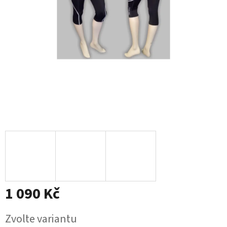
1 090 Kč
Měrná
Zvolte variantu
cena: