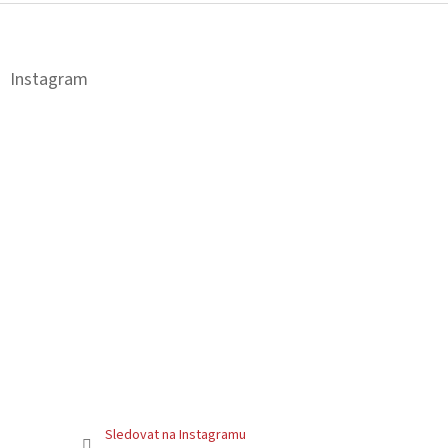
Z
á
p
a
Instagram
t
í
Sledovat na Instagramu