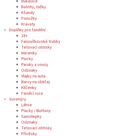
Rukavice
Batohy, tašky
Kšandy
Ponožky
Kravaty
Doplňky pro fandění
18+
Fanouškovské trubky
Tetovací obtisky
Náramky
Placky
Paruky a vousy
Odznaky
Vlajky na auta
Barvy na obličej
Klíčenky
Fandící ruce
Suvenýry
Láhve
Placky / Buttony
Samolepky
Odznaky
Tetovací obtisky
Přívěsky