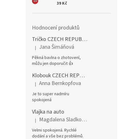
39 Kč
Hodnocení produktů
Tričko CZECH REPUBLIC – pánské, červené
Jana Šimáňová
|
Hodnocení produktu je 5 z 5 hvězdiček.
Pěkná bavlna o zhotovení,
můžu jen doporučit 👍
Klobouk CZECH REPUBLIC rohy CZ
Anna Bernkopfova
|
Hodnocení produktu je 5 z 5 hvězdiček.
Je to super nadmíru
spokojená
Vlajka na auto
Magdalena Sladkovská
|
Hodnocení produktu je 5 z 5 hvězdiček.
Velmi spokojená. Rychlé
dodání a vše bez problémů.