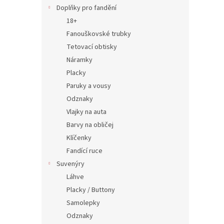
n
Doplňky pro fandění
e
18+
l
Fanouškovské trubky
Tetovací obtisky
Náramky
Placky
Paruky a vousy
Odznaky
Vlajky na auta
Barvy na obličej
Klíčenky
Fandící ruce
Suvenýry
Láhve
Placky / Buttony
Samolepky
Odznaky