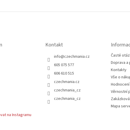
m
Kontakt
Informac
Časté otáz
info
@
czechmania.cz
Doprava a 
605 075 577
Kontakty
606 610 515
Vše o náku
czechmania.cz
Hodnocení
czechmania_cz
Věrnostní 
czechmania_cz
Zakázková
Mapa serv
vat na Instagramu