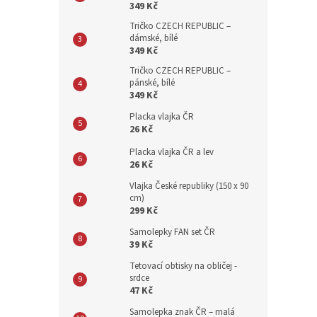
349 Kč
Tričko CZECH REPUBLIC –
dámské, bílé
349 Kč
Tričko CZECH REPUBLIC –
pánské, bílé
349 Kč
Placka vlajka ČR
26 Kč
Placka vlajka ČR a lev
26 Kč
Vlajka České republiky (150 x 90
cm)
299 Kč
Samolepky FAN set ČR
39 Kč
Tetovací obtisky na obličej -
srdce
47 Kč
Samolepka znak ČR – malá