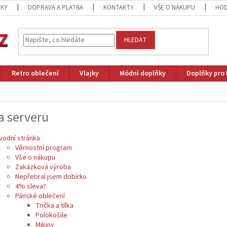
ZKY
DOPRAVA A PLATBA
KONTAKTY
VŠE O NÁKUPU
HOD
HLEDAT
Retro oblečení
Vlajky
Módní doplňky
Doplňky pro 
 serveru
vodní stránka
Věrnostní program
Vše o nákupu
Zakázková výroba
Nepřebral jsem dobírku
4% sleva?
Pánské oblečení
Trička a tílka
Polokošile
Mikiny