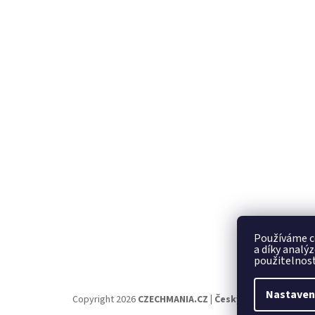
Používáme c
a díky analý
použitelnost
Nastaven
Copyright 2026
CZECHMANIA.CZ | Český fanshop v náro