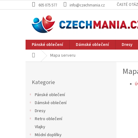
Přejít
ČASTÉ OTÁ
605 075 577
info@czechmania.cz
na
obsah
Pánské oblečení
Dámské oblečení
Dresy
Domů
Mapa serveru
P
Mapa
o
Přeskočit
s
Kategorie
kategorie
Ú
t
r
Pánské oblečení
a
Dámské oblečení
n
Dresy
n
í
Retro oblečení
p
Vlajky
a
Módní doplňky