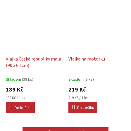
Vlajka České republiky malá
Vlajka na motorku
(90 x 60 cm)
Skladem
(38 ks)
Skladem
(3 ks)
189 Kč
219 Kč
Měrná
Měrná
189 Kč / 1 ks
219 Kč / 1 ks
cena:
cena:
Do košíku
Do košíku