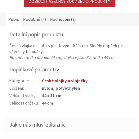
ZOBRAZIT VŠECHNY SOUVISEJÍCÍ PRODUKTY
Popis
Podobné (4)
Hodnocení (2)
Detailní popis produktu
Česká vlajka na auto s plastovým držákem. Skvělý dopňek pro
všechny fanoušky.
Rozměr: délka držáku 44 cm, vlajka výška 31, délka 44 cm.
Doplňkové parametry
Kategorie
:
České vlajky a vlaječky
Složení
:
nylon, polyethylen
Velikost vlajky
:
44 x 31 cm
Velikost držáku
:
44 cm