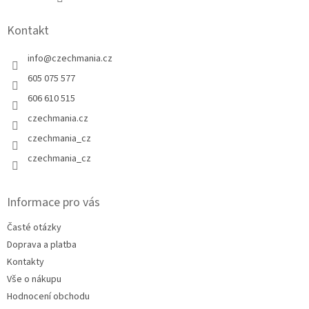
Kontakt
info
@
czechmania.cz
605 075 577
606 610 515
czechmania.cz
czechmania_cz
czechmania_cz
Informace pro vás
Časté otázky
Doprava a platba
Kontakty
Vše o nákupu
Hodnocení obchodu