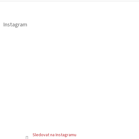
Z
á
p
a
Instagram
t
í
Sledovat na Instagramu