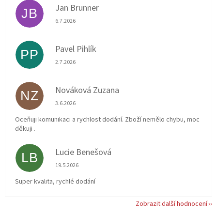
Jan Brunner
JB
Hodnocení obchodu je 5 z 5 hvězdiček.
6.7.2026
Pavel Pihlík
PP
Hodnocení obchodu je 5 z 5 hvězdiček.
2.7.2026
Nováková Zuzana
NZ
Hodnocení obchodu je 5 z 5 hvězdiček.
3.6.2026
Oceňuji komunikaci a rychlost dodání. Zboží nemělo chybu, moc
děkuji .
Lucie Benešová
LB
Hodnocení obchodu je 5 z 5 hvězdiček.
19.5.2026
Super kvalita, rychlé dodání
Zobrazit další hodnocení