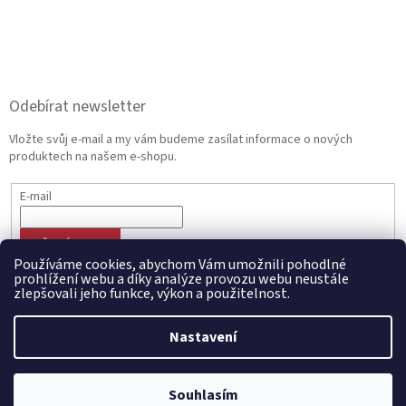
Odebírat newsletter
Vložte svůj e-mail a my vám budeme zasílat informace o nových
produktech na našem e-shopu.
E-mail
PŘIHLÁSIT SE
Používáme cookies, abychom Vám umožnili pohodlné
prohlížení webu a díky analýze provozu webu neustále
zlepšovali jeho funkce, výkon a použitelnost.
Vytvořil Shoptet
Nastavení
Copyright 2026
CZECHMANIA.CZ | Český fanshop v národních
Souhlasím
barvách
. Všechna práva vyhrazena.