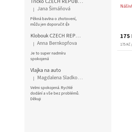
Tričko CZECH REPUBLIC – pánské, červené
Nášiv
Jana Šimáňová
|
Hodnocení produktu je 5 z 5 hvězdiček.
Pěkná bavlna o zhotovení,
můžu jen doporučit 👍
Průmě
hodno
Klobouk CZECH REPUBLIC rohy CZ
175 
produ
je
Anna Bernkopfova
|
Měrná
175 Kč /
Hodnocení produktu je 5 z 5 hvězdiček.
5,0
cena:
Je to super nadmíru
z
spokojená
5
hvězdi
Vlajka na auto
Magdalena Sladkovská
|
Hodnocení produktu je 5 z 5 hvězdiček.
Velmi spokojená. Rychlé
dodání a vše bez problémů.
Děkuji