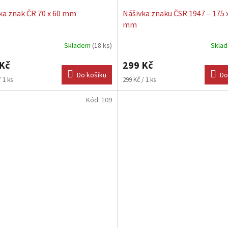
ka znak ČR 70 x 60 mm
Nášivka znaku ČSR 1947 – 175 
mm
Skladem
(18 ks)
Skla
Kč
299 Kč
Do košíku
Do
Měrná
 1 ks
299 Kč / 1 ks
cena:
Kód:
109