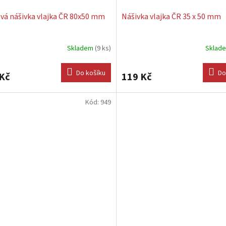
á nášivka vlajka ČR 80x50 mm
Nášivka vlajka ČR 35 x 50 mm
Skladem
(9 ks)
Sklad
Do košíku
Do
Kč
119 Kč
Kód:
949