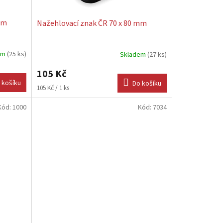
mm
Nažehlovací znak ČR 70 x 80 mm
em
(25 ks)
Skladem
(27 ks)
105 Kč
 košíku
Do košíku
Měrná
105 Kč / 1 ks
cena:
Kód:
1000
Kód:
7034