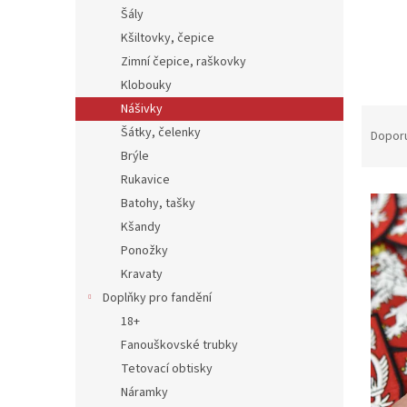
n
Šály
e
Kšiltovky, čepice
l
Zimní čepice, raškovky
Klobouky
Nášivky
Ř
a
Šátky, čelenky
Dopor
z
Brýle
e
Rukavice
V
n
Batohy, tašky
ý
í
Kšandy
p
p
i
Ponožky
r
s
o
Kravaty
p
d
Doplňky pro fandění
r
u
18+
o
k
Fanouškovské trubky
d
t
Tetovací obtisky
u
ů
k
Náramky