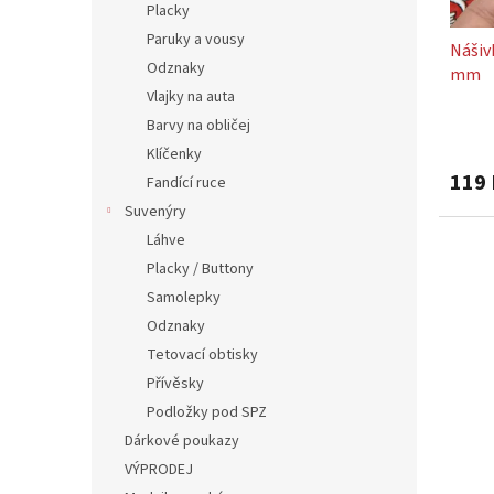
t
Placky
ů
Paruky a vousy
Nášiv
Odznaky
mm
Vlajky na auta
Barvy na obličej
Klíčenky
119 
Fandící ruce
Suvenýry
Láhve
Placky / Buttony
Samolepky
Odznaky
Tetovací obtisky
Přívěsky
Podložky pod SPZ
Dárkové poukazy
VÝPRODEJ