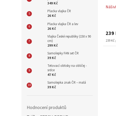
349 Kč
Nášiv
Placka vlajka ČR
26 Kč
Placka vlajka ČR a lev
26 Kč
239 
Vlajka České republiky (150 x 90
Měrná
239 Kč /
cm)
cena:
299 Kč
Samolepky FAN set ČR
39 Kč
Tetovací obtisky na obličej -
srdce
47 Kč
Samolepka znak ČR – malá
39 Kč
Hodnocení produktů