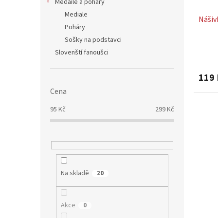
Medaile a poháry
Mediale
Nášiv
Poháry
Sošky na podstavci
Slovenští fanoušci
119 
Cena
95
Kč
299
Kč
Na skladě
20
Akce
0