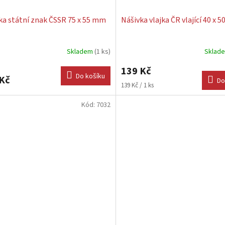
ka státní znak ČSSR 75 x 55 mm
Nášivka vlajka ČR vlající 40 x 
Skladem
(1 ks)
Sklad
139 Kč
Do košíku
Kč
Do
Měrná
139 Kč / 1 ks
cena:
Kód:
7032