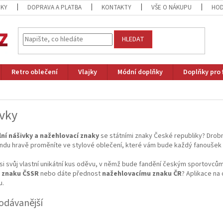
ZKY
DOPRAVA A PLATBA
KONTAKTY
VŠE O NÁKUPU
HOD
HLEDAT
Retro oblečení
Vlajky
Módní doplňky
Doplňky pro 
vky
lní nášivky a nažehlovací znaky
se státními znaky České republiky? Drobn
ndu hravě proměníte ve stylové oblečení, které vám bude každý fanoušek 
si svůj vlastní unikátní kus oděvu, v němž bude fandění českým sportovcům v
 znaku ČSSR
nebo dáte přednost
nažehlovacímu znaku ČR
? Aplikace na
u.
odávanější