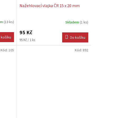
Nažehlovací vlajka ČR 15 x 20 mm
em
(13 ks)
Skladem
(1 ks)
95 Kč
 košíku
Do košíku
Měrná
95 Kč / 1 ks
cena:
Kód:
105
Kód:
892