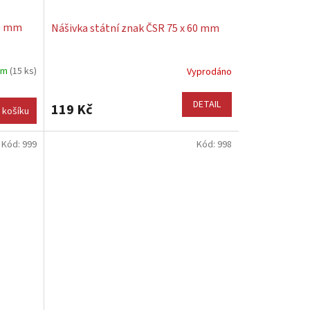
50 mm
Nášivka státní znak ČSR 75 x 60 mm
em
(15 ks)
Vyprodáno
DETAIL
119 Kč
 košíku
Kód:
999
Kód:
998