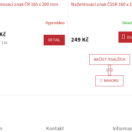
lovací znak ČR 165 x 200 mm
Nažehlovací znak ČSSR 160 x
Vyprodáno
Skla
Kč
Do
249 Kč
DETAIL
 1 ks
NAČÍST 9 DALŠÍCH
S
1
2
t
O
r
v
NAHORU
á
l
n
á
k
d
o
a
v
c
á
í
n
p
í
r
m
Kontakt
v
Informac