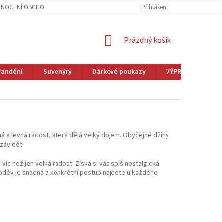
NOCENÍ OBCHODU
VĚRNOSTNÍ PROGRAM
Přihlášení
ZAKÁZKOVÁ VÝROBA
NÁKUPNÍ
Prázdný košík
KOŠÍK
fandění
Suvenýry
Dárkové poukazy
VÝPRODEJ
M
á a levná radost, která dělá velký dojem. Obyčejné džíny
závidět.
íc než jen velká radost. Získá si vás spíš nostalgická
 oděv je snadná a konkrétní postup najdete u každého