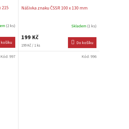
x 215
Nášivka znaku ČSSR 100 x 130 mm
dem
(2 ks)
Skladem
(1 ks)
199 Kč
 košíku
Do košíku
Měrná
199 Kč / 1 ks
cena:
Kód:
997
Kód:
996