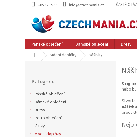
Přejít
ČASTÉ OTÁ
605 075 577
info@czechmania.cz
na
obsah
Pánské oblečení
Dámské oblečení
Dresy
Domů
Módní doplňky
Nášivky
P
Náši
o
Přeskočit
s
Kategorie
kategorie
Originá
t
nebo bu
r
Pánské oblečení
a
Stvořte 
Dámské oblečení
n
nášivka
Dresy
n
produkt
í
Retro oblečení
Nejpr
p
Vlajky
a
Módní doplňky