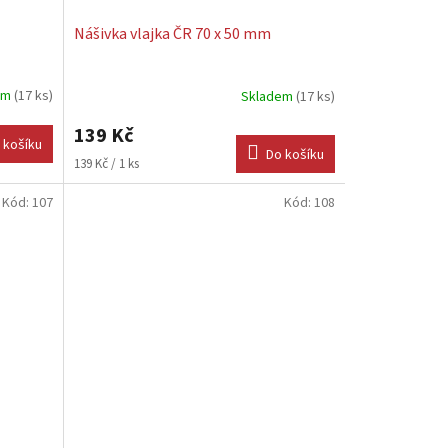
Nášivka vlajka ČR 70 x 50 mm
em
(17 ks)
Skladem
(17 ks)
139 Kč
 košíku
Do košíku
Měrná
139 Kč / 1 ks
cena:
Kód:
107
Kód:
108