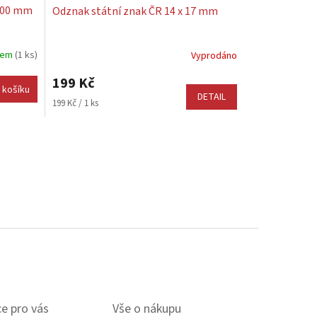
 200 mm
Odznak státní znak ČR 14 x 17 mm
dem
(1 ks)
Vyprodáno
199 Kč
 košíku
DETAIL
Měrná
199 Kč / 1 ks
cena:
e pro vás
Vše o nákupu