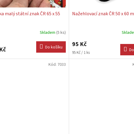
ka malý státní znak ČR 65 x 55
Nažehlovací znak ČR 50 x 60 
Skladem
(5 ks)
Sklad
Průměrné
hodnocení
95 Kč
produktu
Do košíku
Kč
Do
je
Měrná
95 Kč / 1 ks
5,0
cena:
z
Kód:
7033
5
hvězdiček.