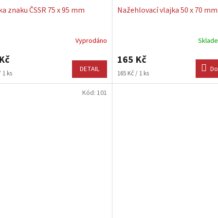
ka znaku ČSSR 75 x 95 mm
Nažehlovací vlajka 50 x 70 mm
Vyprodáno
Sklad
rné
cení
Kč
165 Kč
ktu
DETAIL
Do
Měrná
 1 ks
165 Kč / 1 ks
cena:
Kód:
101
ček.