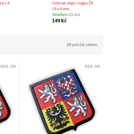
14 x 9
Odznak vlající vlajka ČR
19 x 8 mm
Skladem
(21 ks)
149 Kč
27
položek celkem
Kód:
103
Kód:
102