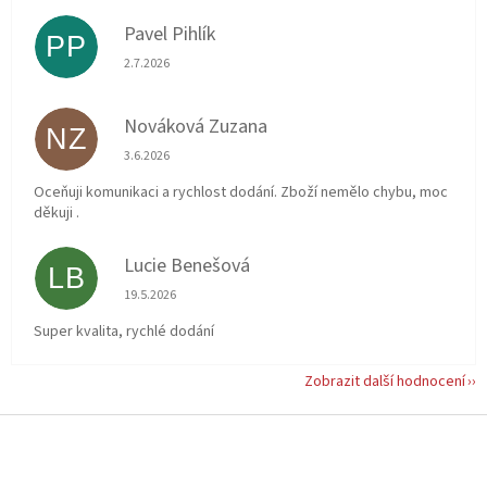
Pavel Pihlík
PP
Hodnocení obchodu je 5 z 5 hvězdiček.
2.7.2026
Nováková Zuzana
NZ
Hodnocení obchodu je 5 z 5 hvězdiček.
3.6.2026
Oceňuji komunikaci a rychlost dodání. Zboží nemělo chybu, moc
děkuji .
Lucie Benešová
LB
Hodnocení obchodu je 5 z 5 hvězdiček.
19.5.2026
Super kvalita, rychlé dodání
Zobrazit další hodnocení
Z
á
p