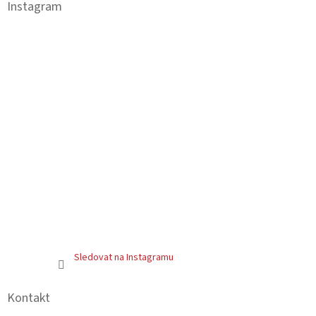
a
Instagram
t
í
Sledovat na Instagramu
Kontakt