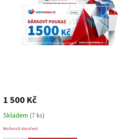
1 500 Kč
Měrná
Skladem
(7 ks)
cena:
Možnosti doručení