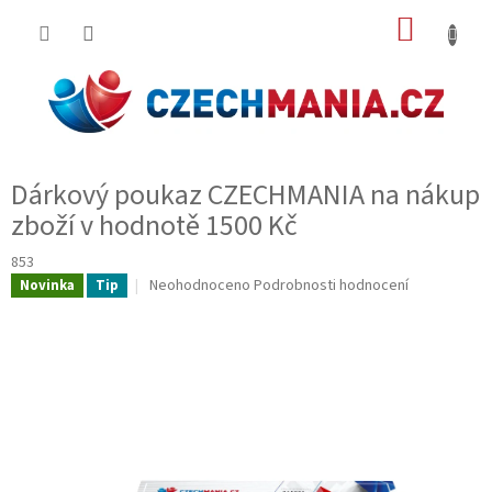
Přejít
NÁKUP
na
obsah
KOŠÍK
Dárkový poukaz CZECHMANIA na nákup
zboží v hodnotě 1500 Kč
853
Průměrné
Neohodnoceno
Podrobnosti hodnocení
Novinka
Tip
hodnocení
produktu
je
0,0
z
5
hvězdiček.