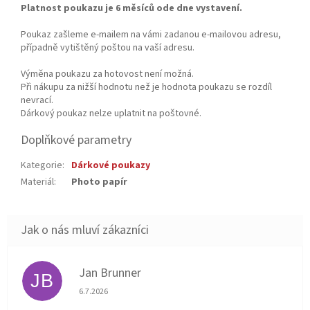
Platnost poukazu je 6 měsíců ode dne vystavení.
Poukaz zašleme e-mailem na vámi zadanou e-mailovou adresu,
případně vytištěný poštou na vaší adresu.
Výměna poukazu za hotovost není možná.
Při nákupu za nižší hodnotu než je hodnota poukazu se rozdíl
nevrací.
Dárkový poukaz nelze uplatnit na poštovné.
Doplňkové parametry
Kategorie
:
Dárkové poukazy
Materiál
:
Photo papír
Jan Brunner
JB
Hodnocení obchodu je 5 z 5 hvězdiček.
6.7.2026