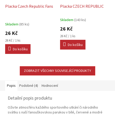
Placka Czech Republic Fans
Placka CZECH REPUBLIC
Skladem
(143 ks)
Průměrné
Skladem
(85 ks)
hodnocení
26 Kč
produktu
26 Kč
je
Měrná
26 Kč / 1 ks
5,0
Měrná
cena:
26 Kč / 1 ks
cena:
Do košíku
z
Do košíku
5
hvězdiček.
ZOBRAZIT VŠECHNY SOUVISEJÍCÍ PRODUKTY
Popis
Podobné (4)
Hodnocení
Detailní popis produktu
Oživte atmosféru každého sportovního utkání či národního
svátku s naší fanouškovskou parukou v bílé, červené a modré