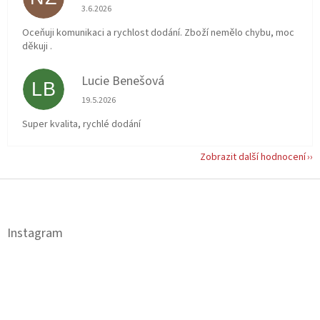
Hodnocení obchodu je 5 z 5 hvězdiček.
3.6.2026
Oceňuji komunikaci a rychlost dodání. Zboží nemělo chybu, moc
děkuji .
Lucie Benešová
LB
Hodnocení obchodu je 5 z 5 hvězdiček.
19.5.2026
Super kvalita, rychlé dodání
Zobrazit další hodnocení
Z
á
p
a
Instagram
t
í