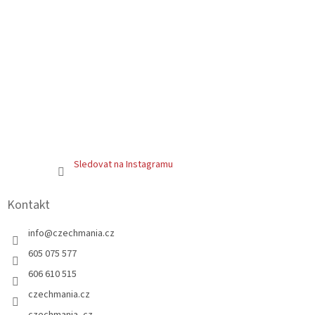
Sledovat na Instagramu
Kontakt
info
@
czechmania.cz
605 075 577
606 610 515
czechmania.cz
czechmania_cz