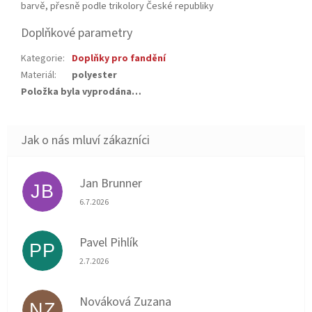
barvě, přesně podle trikolory České republiky
Doplňkové parametry
Kategorie
:
Doplňky pro fandění
Materiál
:
polyester
Položka byla vyprodána…
Jan Brunner
JB
Hodnocení obchodu je 5 z 5 hvězdiček.
6.7.2026
Pavel Pihlík
PP
Hodnocení obchodu je 5 z 5 hvězdiček.
2.7.2026
Nováková Zuzana
NZ