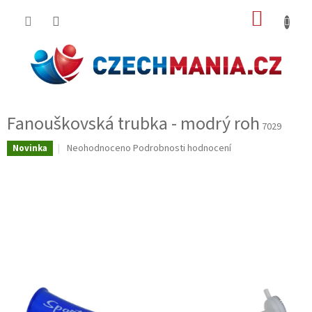
Přejít
NÁKUP
na
obsah
KOŠÍK
Fanouškovská trubka - modrý roh
7029
Průměrné
Neohodnoceno
Podrobnosti hodnocení
Novinka
hodnocení
produktu
je
0,0
z
5
hvězdiček.