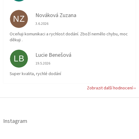
Nováková Zuzana
NZ
Hodnocení obchodu je 5 z 5 hvězdiček.
3.6.2026
Oceňuji komunikaci a rychlost dodání. Zboží nemělo chybu, moc
děkuji .
Lucie Benešová
LB
Hodnocení obchodu je 5 z 5 hvězdiček.
19.5.2026
Super kvalita, rychlé dodání
Zobrazit další hodnocení
Z
á
p
a
Instagram
t
í