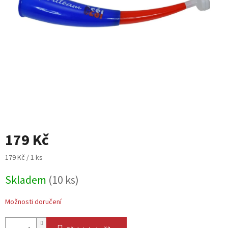
179 Kč
Měrná
179 Kč / 1 ks
cena:
Skladem
(10 ks)
Možnosti doručení