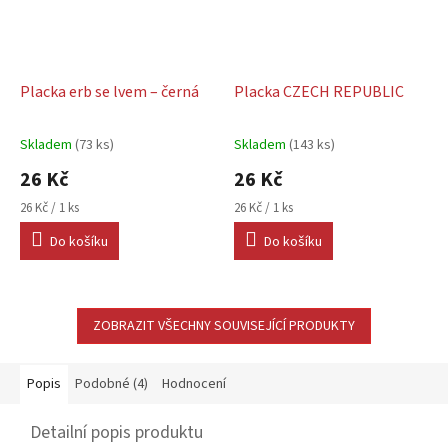
Placka erb se lvem – černá
Placka CZECH REPUBLIC
Skladem
(73 ks)
Skladem
(143 ks)
Průměrné
Průměrné
hodnocení
hodnocení
26 Kč
26 Kč
produktu
produktu
je
je
Měrná
Měrná
26 Kč / 1 ks
26 Kč / 1 ks
5,0
5,0
cena:
cena:
Do košíku
Do košíku
z
z
5
5
hvězdiček.
hvězdiček.
ZOBRAZIT VŠECHNY SOUVISEJÍCÍ PRODUKTY
Popis
Podobné (4)
Hodnocení
Detailní popis produktu