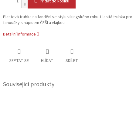
Přidat do košíku
Plastová trubka na fandění ve stylu vikingského rohu. Hlasitá trubka pro
fanoušky s nápisem ČEŠI a vlajkou.
Detailní informace
ZEPTAT SE
HLÍDAT
SDÍLET
Související produkty