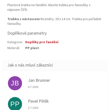
Plastová trubka na fandění. Hlasitá trubka pro fanoušky s
nápisem ČEŠI.
Trubka s nástavcem
Rozměry: 29 x 14 cm. Trubka pro pořádné
fanoušky.
Doplňkové parametry
Kategorie
:
Doplňky pro fandění
Materiál
:
PP plast
Jan Brunner
JB
Hodnocení obchodu je 5 z 5 hvězdiček.
6.7.2026
Pavel Pihlík
PP
Hodnocení obchodu je 5 z 5 hvězdiček.
2.7.2026