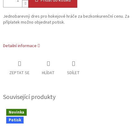
Přidat do košíku
Jednobarevný dres pro hokejové hráče za bezkonkurenční cenu. Za
příplatek možno objednat potisk.
Detailní informace
ZEPTAT SE
HLÍDAT
SDÍLET
Související produkty
Novinka
Potisk