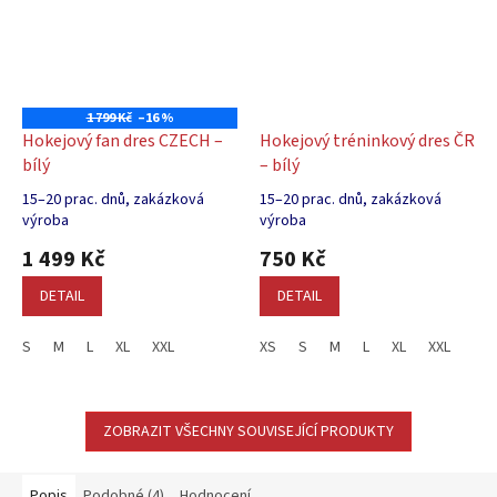
1 799 Kč
–16 %
Hokejový fan dres CZECH –
Hokejový tréninkový dres ČR
bílý
– bílý
15–20 prac. dnů, zakázková
15–20 prac. dnů, zakázková
Průměrné
Průměrné
výroba
výroba
hodnocení
hodnocení
produktu
1 499 Kč
produktu
750 Kč
je
je
DETAIL
DETAIL
5,0
5,0
z
z
5
5
S
M
L
XL
XXL
XS
S
M
L
XL
XXL
hvězdiček.
hvězdiček.
ZOBRAZIT VŠECHNY SOUVISEJÍCÍ PRODUKTY
Popis
Podobné (4)
Hodnocení