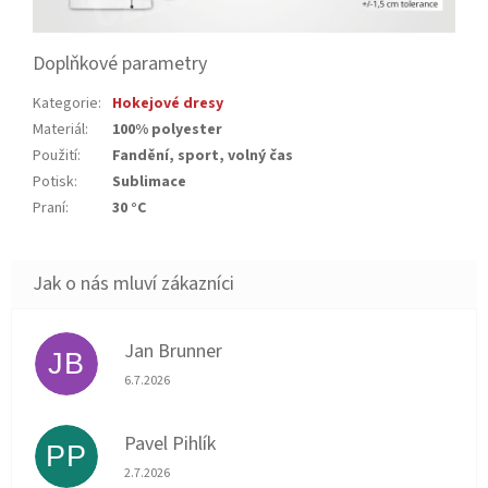
Doplňkové parametry
Kategorie
:
Hokejové dresy
Materiál
:
100% polyester
Použití
:
Fandění, sport, volný čas
Potisk
:
Sublimace
Praní
:
30 °C
Jan Brunner
JB
Hodnocení obchodu je 5 z 5 hvězdiček.
6.7.2026
Pavel Pihlík
PP
Hodnocení obchodu je 5 z 5 hvězdiček.
2.7.2026