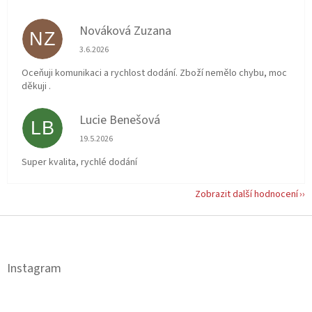
Nováková Zuzana
NZ
Hodnocení obchodu je 5 z 5 hvězdiček.
3.6.2026
Oceňuji komunikaci a rychlost dodání. Zboží nemělo chybu, moc
děkuji .
Lucie Benešová
LB
Hodnocení obchodu je 5 z 5 hvězdiček.
19.5.2026
Super kvalita, rychlé dodání
Zobrazit další hodnocení
Z
á
p
a
Instagram
t
í