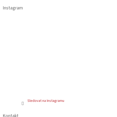
p
a
Instagram
t
í
Sledovat na Instagramu
Kontakt