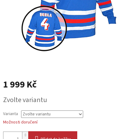
1 999 Kč
Měrná
Zvolte variantu
cena:
Varianta
Možnosti doručení