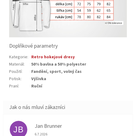
Doplňkové parametry
Kategorie
:
Retro hokejové dresy
Materiál
:
50% bavlna a 50% polyester
Použití
:
Fandění, sport, volný čas
Potisk
:
Výšivka
Praní
:
Ruční
Jan Brunner
JB
Hodnocení obchodu je 5 z 5 hvězdiček.
6.7.2026