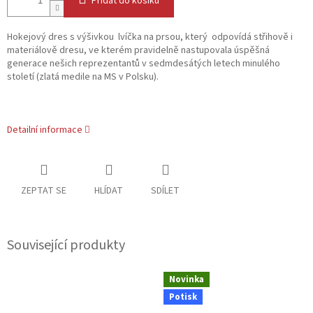
Přidat do košíku
Hokejový dres s výšivkou lvíčka na prsou, který odpovídá střihově i
materiálově dresu, ve kterém pravidelně nastupovala úspěšná
generace nešich reprezentantů v sedmdesátých letech minulého
století (zlatá medile na MS v Polsku).
Detailní informace
ZEPTAT SE
HLÍDAT
SDÍLET
Související produkty
Novinka
Potisk