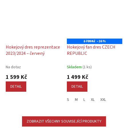
1 799 Kč
–16 %
Hokejový dres reprezentace
Hokejový fan dres CZECH
2023/2024 – červený
REPUBLIC
Na dotaz
Skladem
(1 ks)
1 599 Kč
1 499 Kč
DETAIL
DETAIL
S
M
L
XL
XXL
ZOBRAZIT VŠECHNY SOUVISEJÍCÍ PRODUKTY