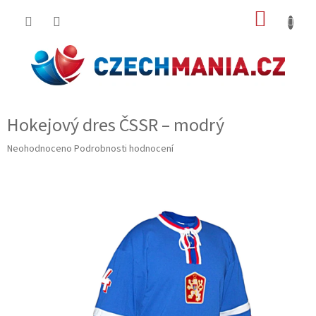
Přejít
NÁKUP
na
obsah
KOŠÍK
Hokejový dres ČSSR – modrý
Průměrné
Neohodnoceno
Podrobnosti hodnocení
hodnocení
produktu
je
0,0
z
5
hvězdiček.