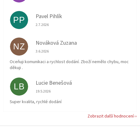
Pavel Pihlík
PP
Hodnocení obchodu je 5 z 5 hvězdiček.
2.7.2026
Nováková Zuzana
NZ
Hodnocení obchodu je 5 z 5 hvězdiček.
3.6.2026
Oceňuji komunikaci a rychlost dodání. Zboží nemělo chybu, moc
děkuji .
Lucie Benešová
LB
Hodnocení obchodu je 5 z 5 hvězdiček.
19.5.2026
Super kvalita, rychlé dodání
Zobrazit další hodnocení
Z
á