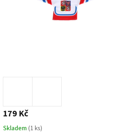
179 Kč
Měrná
Skladem
(1 ks)
cena: