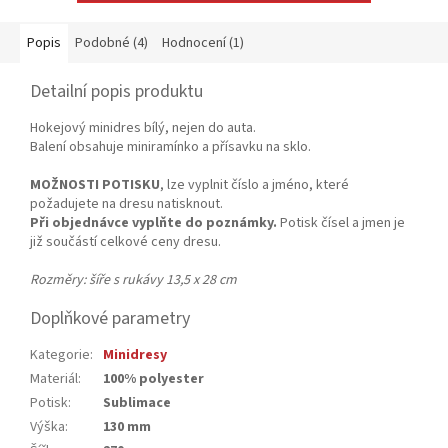
Popis
Podobné (4)
Hodnocení (1)
Detailní popis produktu
Hokejový minidres bílý, nejen do auta.
Balení obsahuje miniramínko a přísavku na sklo.
MOŽNOSTI POTISKU
, lze vyplnit číslo a jméno, které
požadujete na dresu natisknout.
Při objednávce vyplňte do poznámky.
Potisk čísel a jmen je
již součástí celkové ceny dresu.
Rozměry: šíře s rukávy 13,5 x 28 cm
Doplňkové parametry
Kategorie
:
Minidresy
Materiál
:
100% polyester
Potisk
:
Sublimace
Výška
:
130 mm