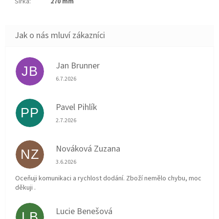
Šířka
:
270 mm
Jan Brunner
JB
Hodnocení obchodu je 5 z 5 hvězdiček.
6.7.2026
Pavel Pihlík
PP
Hodnocení obchodu je 5 z 5 hvězdiček.
2.7.2026
Nováková Zuzana
NZ
Hodnocení obchodu je 5 z 5 hvězdiček.
3.6.2026
Oceňuji komunikaci a rychlost dodání. Zboží nemělo chybu, moc
děkuji .
Lucie Benešová
LB