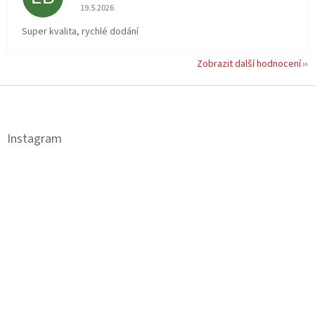
Hodnocení obchodu je 5 z 5 hvězdiček.
19.5.2026
Super kvalita, rychlé dodání
Zobrazit další hodnocení
Z
á
p
a
Instagram
t
í