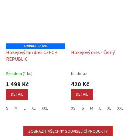
1 799 Kč
–16 %
Hokejový fan dres CZECH
Hokejový dres - černý
REPUBLIC
Skladem
(1 ks)
Na dotaz
1 499 Kč
420 Kč
DETAIL
DETAIL
S
M
L
XL
XXL
XS
S
M
L
XL
XXL
ZOBRAZIT VŠECHNY SOUVISEJÍCÍ PRODUKTY