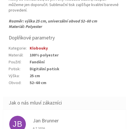
můžeme jen doporučit. Sublimační tisk zajišťuje kvalitní barevné
provedení.
Rozměr:
výška 25 cm, univerzální obvod 52–60 cm
Materiál: Polyester
Doplňkové parametry
Kategorie
:
Klobouky
Materiál
:
100% polyester
Použití
:
Fandění
Potisk
:
Digitální potisk
Výška
:
25 cm
Obvod
:
52–60 cm
Jan Brunner
JB
Hodnocení obchodu je 5 z 5 hvězdiček.
6.7.2026