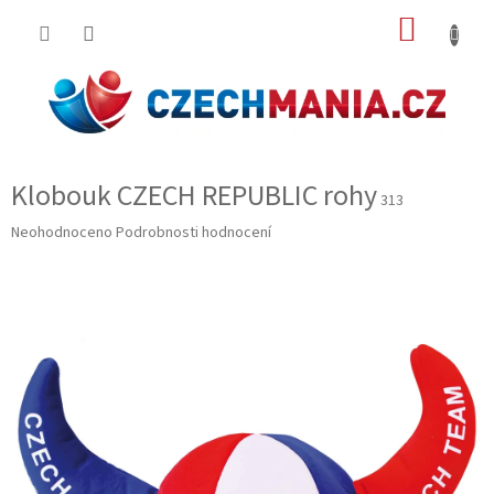
Přejít
NÁKUP
na
obsah
KOŠÍK
Klobouk CZECH REPUBLIC rohy
313
Průměrné
Neohodnoceno
Podrobnosti hodnocení
hodnocení
produktu
je
0,0
z
5
hvězdiček.