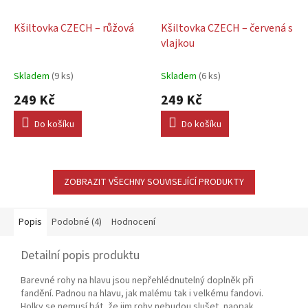
Kšiltovka CZECH – růžová
Kšiltovka CZECH – červená s
vlajkou
Skladem
(9 ks)
Skladem
(6 ks)
249 Kč
249 Kč
Do košíku
Do košíku
ZOBRAZIT VŠECHNY SOUVISEJÍCÍ PRODUKTY
Popis
Podobné (4)
Hodnocení
Detailní popis produktu
Barevné rohy na hlavu jsou nepřehlédnutelný doplněk při
fandění. Padnou na hlavu, jak malému tak i velkému fandovi.
Holky se nemusí bát, že jim rohy nebudou slušet, naopak