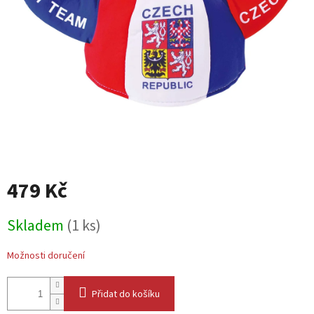
479 Kč
Měrná
Skladem
(1 ks)
cena:
Možnosti doručení
Přidat do košíku