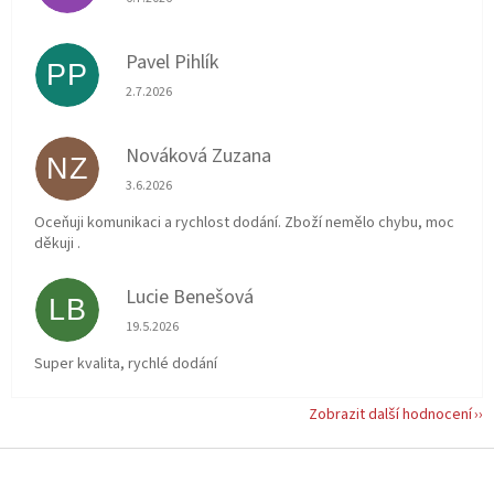
Pavel Pihlík
PP
Hodnocení obchodu je 5 z 5 hvězdiček.
2.7.2026
Nováková Zuzana
NZ
Hodnocení obchodu je 5 z 5 hvězdiček.
3.6.2026
Oceňuji komunikaci a rychlost dodání. Zboží nemělo chybu, moc
děkuji .
Lucie Benešová
LB
Hodnocení obchodu je 5 z 5 hvězdiček.
19.5.2026
Super kvalita, rychlé dodání
Zobrazit další hodnocení
Z
á