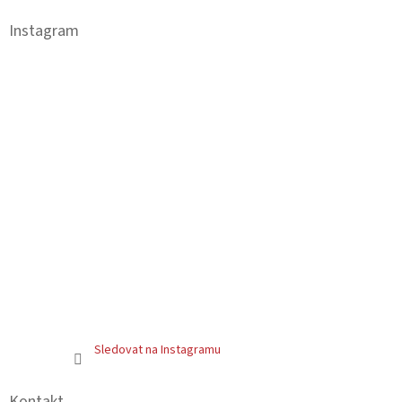
p
a
Instagram
t
í
Sledovat na Instagramu
Kontakt