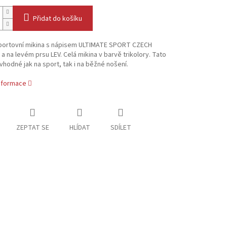
Přidat do košíku
portovní mikina s nápisem ULTIMATE SPORT CZECH
a na levém prsu LEV. Celá mikina v barvě trikolory. Tato
 vhodné jak na sport, tak i na běžné nošení.
informace
ZEPTAT SE
HLÍDAT
SDÍLET