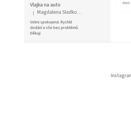
moc 
Vlajka na auto
Magdalena Sladkovská
|
Hodnocení produktu je 5 z 5 hvězdiček.
Velmi spokojená. Rychlé
dodání a vše bez problémů.
Děkuji
Z
á
p
a
t
Instagra
í