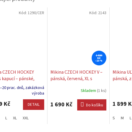
Kód:
1290/CER
Kód:
2143
1 890
Kč
–10 %
na CZECH HOCKEY
Mikina CZECH HOCKEY V –
Mikina U
s kapucí – pánské,
pánská, červená, XL s
pánská, z
né
potiskem: ROMAN
–20 prac. dnů, zakázková
Skladem
(1 ks)
ČERVENKA
výroba
9 Kč
1 899 K
1 690 Kč
DETAIL
Do košíku
L
XL
XXL
S
M
L