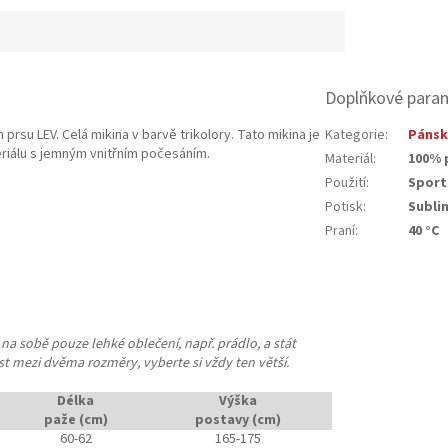
Doplňkové para
su LEV. Celá mikina v barvě trikolory. Tato mikina je
Kategorie
:
Pánsk
eriálu s jemným vnitřním počesáním.
Materiál
:
100% 
Použití
:
Sport
Potisk
:
Subli
Praní
:
40 °C
a sobě pouze lehké oblečení, např. prádlo, a stát
st mezi dvěma rozměry, vyberte si vždy ten větší.
Délka
Výška
paže (cm)
postavy (cm)
60-62
165-175