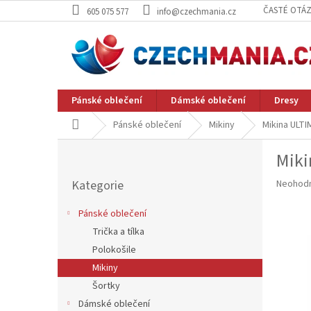
Přejít
ČASTÉ OTÁ
605 075 577
info@czechmania.cz
na
obsah
Pánské oblečení
Dámské oblečení
Dresy
Domů
Pánské oblečení
Mikiny
Mikina ULTI
P
Miki
o
Přeskočit
s
Průměr
Kategorie
Neohod
kategorie
t
hodnoce
r
produkt
Pánské oblečení
a
je
Trička a tílka
n
0,0
z
Polokošile
n
5
í
Mikiny
hvězdič
p
Šortky
a
Dámské oblečení