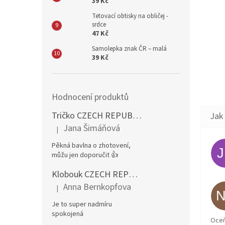
39 Kč
Tetovací obtisky na obličej -
srdce
47 Kč
Samolepka znak ČR – malá
39 Kč
Hodnocení produktů
Tričko CZECH REPUBLIC – pánské, červené
Jana Šimáňová
|
Hodnocení produktu je 5 z 5 hvězdiček.
Pěkná bavlna o zhotovení,
můžu jen doporučit 👍
Klobouk CZECH REPUBLIC rohy CZ
Anna Bernkopfova
|
Hodnocení produktu je 5 z 5 hvězdiček.
Je to super nadmíru
spokojená
Oceň