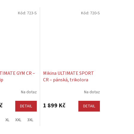
Kód:
723-S
Kód:
720-S
LTIMATE GYM CR –
Mikina ULTIMATE SPORT
ip
CR – pánská, trikolora
Na dotaz
Na dotaz
Průměrné
hodnocení
produktu
č
1 899 Kč
DETAIL
DETAIL
je
5,0
XL
XXL
3XL
z
5
hvězdiček.