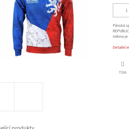
Pánská s
REPUBLIC 
mikina je
Detailní 
TISK
sející produkty