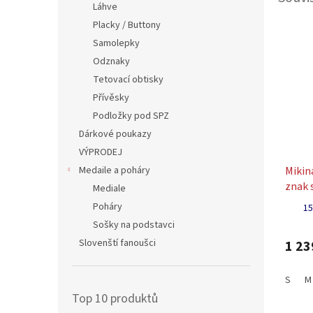
Láhve
Placky / Buttony
Samolepky
Odznaky
Tetovací obtisky
Přívěsky
Podložky pod SPZ
Dárkové poukazy
VÝPRODEJ
Medaile a poháry
Miki
znak 
Mediale
červe
Poháry
15
Sošky na podstavci
Slovenští fanoušci
1 23
S
M
Top 10 produktů