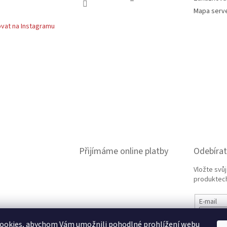
Mapa serv
vat na Instagramu
Přijímáme online platby
Odebírat
Vložte svů
produktech
E-mail
ookies, abychom Vám umožnili pohodlné prohlížení webu