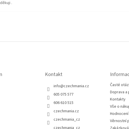
děkuji .
m
Kontakt
Informac
Časté otáz
info
@
czechmania.cz
Doprava a 
605 075 577
Kontakty
606 610 515
Vše o náku
czechmania.cz
Hodnocení
czechmania_cz
Věrnostní 
czechmania_cz
Zakázková