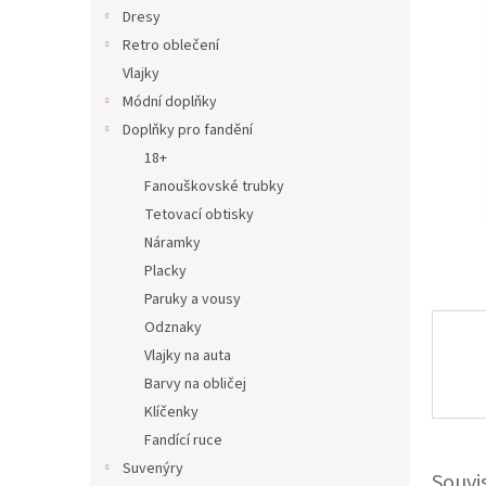
n
Dresy
e
Retro oblečení
l
Vlajky
Módní doplňky
Doplňky pro fandění
18+
Fanouškovské trubky
Tetovací obtisky
Náramky
Placky
Paruky a vousy
Odznaky
Vlajky na auta
Barvy na obličej
Klíčenky
Fandící ruce
Suvenýry
Souvi