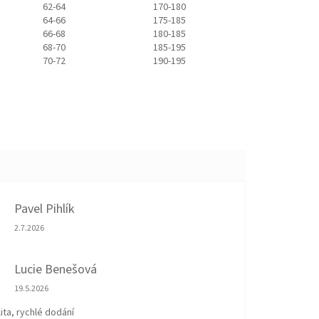
62-64
170-180
64-66
175-185
66-68
180-185
68-70
185-195
70-72
190-195
Pavel Pihlík
Hodnocení obchodu je 5 z 5 hvězdiček.
2.7.2026
Lucie Benešová
Hodnocení obchodu je 5 z 5 hvězdiček.
19.5.2026
ita, rychlé dodání