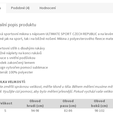
s
Podobné (4)
Hodnocení
ailní popis produktu
ká sportovní mikina s nápisem ULTIMATE SPORT CZECH REPUBLIC a na levém pr
né jak na sport, tak i na běžné nošení. Mikina z polyesterového fleece mat
rtovní střih s dlouhými rukávy
užné náplety na konci rukávů
puce s vnitřní podšívkou
odek zakončený lemem
sign vytvořen pomocí sublimace
teriál: 100% polyester
LKA VELIKOSTÍ:
te změřili správnou velikost, měřte těsně u těla. Během měření musíme mít n
. Využijte cizí pomoci, aby bylo měření přesnější. Pokud vychází vaše veliko
Obvod
Obvod
Obvod
Velikost
hrudi (cm)
pasu (cm)
boků (cm)
S
94-98
82-86
98-102