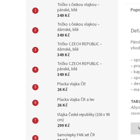
Tričko s českou vlajkou –
Popi
pánské, bílé
349 Kč
Tričko s českou vlajkou –
dámské, bílé
Det
349 Kč
Páns
Tričko CZECH REPUBLIC –
vhod
dámské, bílé
349 Kč
– spo
Tričko CZECH REPUBLIC –
– pr
pánské, bílé
– ka
349 Kč
– sp
– de
Placka vlajka ČR
26 Kč
– ma
Placka vlajka ČR a lev
TABU
26 Kč
Abys
rovně
Vlajka České republiky (150 x 90
cm)
299 Kč
Samolepky FAN set ČR