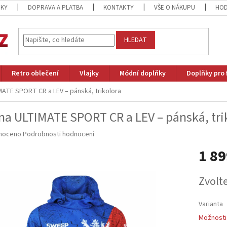
ZKY
DOPRAVA A PLATBA
KONTAKTY
VŠE O NÁKUPU
HOD
HLEDAT
Retro oblečení
Vlajky
Módní doplňky
Doplňky pro 
MATE SPORT CR a LEV – pánská, trikolora
na ULTIMATE SPORT CR a LEV – pánská, tri
né
noceno
Podrobnosti hodnocení
ní
1 89
u
Měrná
Zvolt
cena:
ek.
Varianta
Možnosti