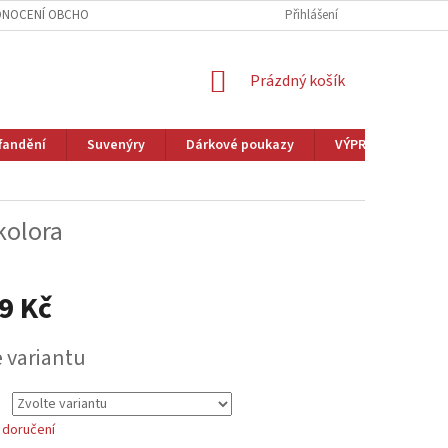
NOCENÍ OBCHODU
VĚRNOSTNÍ PROGRAM
Přihlášení
ZAKÁZKOVÁ VÝROBA
NÁKUPNÍ
Prázdný košík
KOŠÍK
fandění
Suvenýry
Dárkové poukazy
VÝPRODEJ
M
kolora
9 Kč
e variantu
 doručení