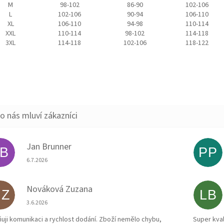
M
98-102
86-90
102-106
L
102-106
90-94
106-110
XL
106-110
94-98
110-114
XXL
110-114
98-102
114-118
3XL
114-118
102-106
118-122
Jan Brunner
JB
PP
Hodnocení obchodu je 5 z 5 hvězdiček.
6.7.2026
Nováková Zuzana
NZ
LB
Hodnocení obchodu je 5 z 5 hvězdiček.
3.6.2026
uji komunikaci a rychlost dodání. Zboží nemělo chybu,
Super kval