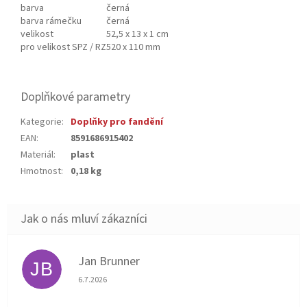
barva
černá
barva rámečku
černá
velikost
52,5 x 13 x 1 cm
pro velikost SPZ / RZ
520 x 110 mm
Doplňkové parametry
Kategorie
:
Doplňky pro fandění
EAN
:
8591686915402
Materiál
:
plast
Hmotnost
:
0,18 kg
Jan Brunner
JB
Hodnocení obchodu je 5 z 5 hvězdiček.
6.7.2026