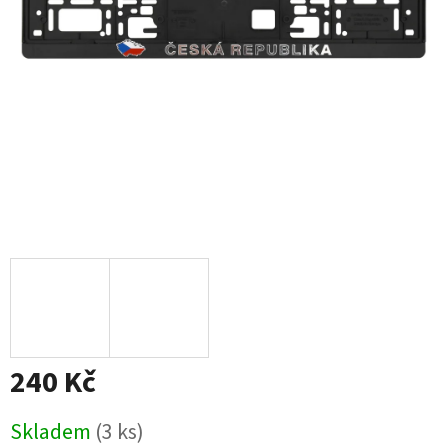
240 Kč
Měrná
Skladem
(3 ks)
cena: