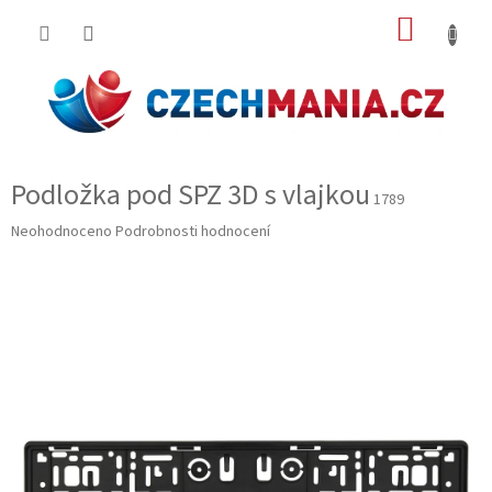
Přejít
NÁKUP
na
obsah
KOŠÍK
Podložka pod SPZ 3D s vlajkou
1789
Průměrné
Neohodnoceno
Podrobnosti hodnocení
hodnocení
produktu
je
0,0
z
5
hvězdiček.