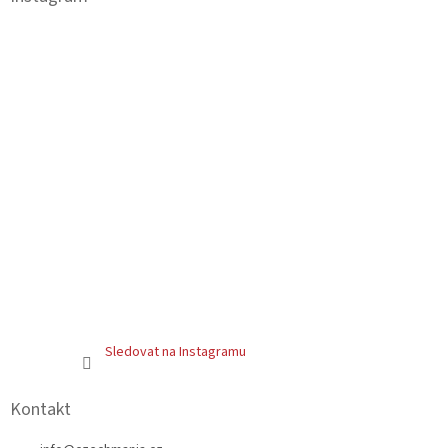
t
í
Sledovat na Instagramu
Kontakt