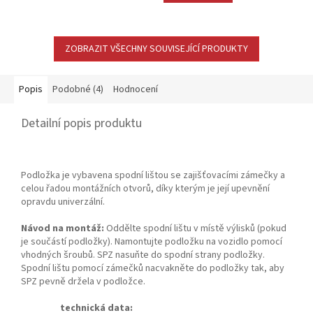
5
hvězdiček.
ZOBRAZIT VŠECHNY SOUVISEJÍCÍ PRODUKTY
Popis
Podobné (4)
Hodnocení
Detailní popis produktu
Podložka je vybavena spodní lištou se zajišťovacími zámečky a
celou řadou montážních otvorů, díky kterým je její upevnění
opravdu univerzální.
Návod na montáž:
Oddělte spodní lištu v místě výlisků (pokud
je součástí podložky). Namontujte podložku na vozidlo pomocí
vhodných šroubů. SPZ nasuňte do spodní strany podložky.
Spodní lištu pomocí zámečků nacvakněte do podložky tak, aby
SPZ pevně držela v podložce.
technická data: