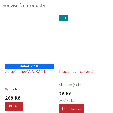
Související produkty
Tip
299 Kč
–10 %
Zdravá lahev VLAJKA 1 L
Placka lev – červená
Skladem
(54 ks)
Průměrné
Vyprodáno
hodnocení
26 Kč
produktu
269 Kč
je
Měrná
26 Kč / 1 ks
5,0
cena:
DETAIL
Do košíku
z