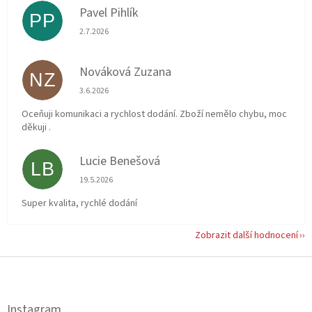
Pavel Pihlík
PP
Hodnocení obchodu je 5 z 5 hvězdiček.
2.7.2026
Nováková Zuzana
NZ
Hodnocení obchodu je 5 z 5 hvězdiček.
3.6.2026
Oceňuji komunikaci a rychlost dodání. Zboží nemělo chybu, moc
děkuji .
Lucie Benešová
LB
Hodnocení obchodu je 5 z 5 hvězdiček.
19.5.2026
Super kvalita, rychlé dodání
Zobrazit další hodnocení
Z
á
p
a
Instagram