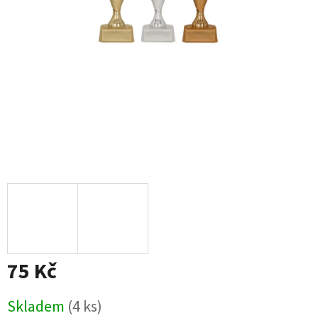
75 Kč
Měrná
Skladem
(4 ks)
cena: