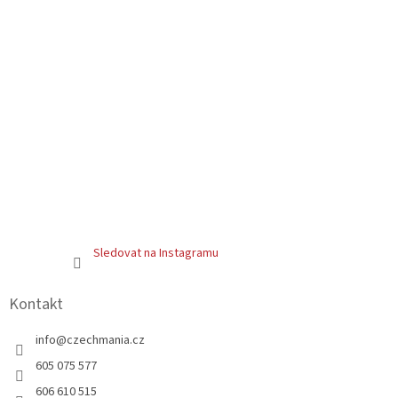
Sledovat na Instagramu
Kontakt
info
@
czechmania.cz
605 075 577
606 610 515