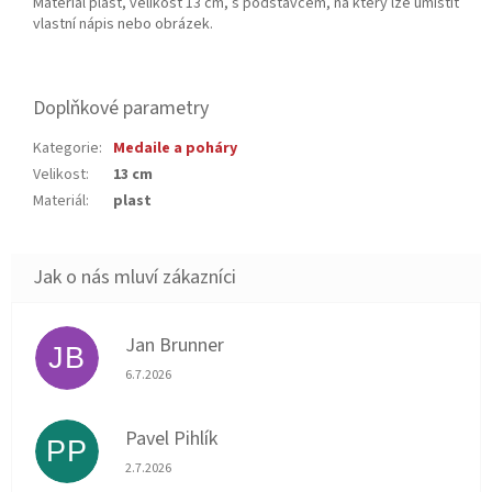
Materiál plast, velikost 13 cm, s podstavcem, na který lze umístit
vlastní nápis nebo obrázek.
Doplňkové parametry
Kategorie
:
Medaile a poháry
Velikost
:
13 cm
Materiál
:
plast
Jan Brunner
JB
Hodnocení obchodu je 5 z 5 hvězdiček.
6.7.2026
Pavel Pihlík
PP
Hodnocení obchodu je 5 z 5 hvězdiček.
2.7.2026