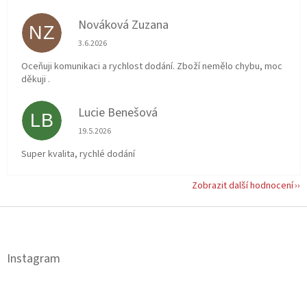
Nováková Zuzana
NZ
Hodnocení obchodu je 5 z 5 hvězdiček.
3.6.2026
Oceňuji komunikaci a rychlost dodání. Zboží nemělo chybu, moc
děkuji .
Lucie Benešová
LB
Hodnocení obchodu je 5 z 5 hvězdiček.
19.5.2026
Super kvalita, rychlé dodání
Zobrazit další hodnocení
Z
á
p
a
Instagram
t
í