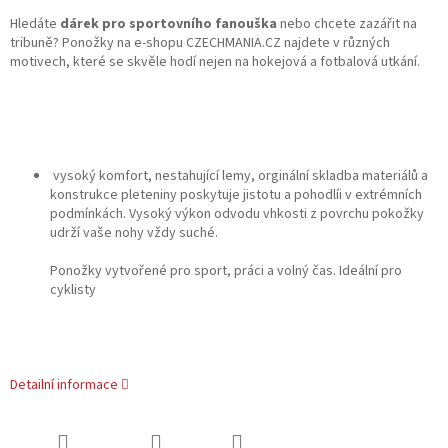
Hledáte
dárek pro sportovního fanouška
nebo chcete zazářit na
tribuně? Ponožky na e-shopu CZECHMANIA.CZ najdete v různých
motivech, které se skvěle hodí nejen na hokejová a fotbalová utkání.
vysoký komfort, nestahující lemy, orginální skladba materiálů a
konstrukce pleteniny poskytuje jistotu a pohodlíi v extrémních
podmínkách. Vysoký výkon odvodu vhkosti z povrchu pokožky
udrží vaše nohy vždy suché.
Ponožky vytvořené pro sport, práci a volný čas. Ideální pro
cyklisty
Detailní informace