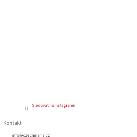
t
í
Sledovat na Instagramu
Kontakt
info
@
czechmania.cz