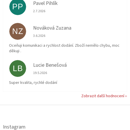
Pavel Pihlík
PP
Hodnocení obchodu je 5 z 5 hvězdiček.
2.7.2026
Nováková Zuzana
NZ
Hodnocení obchodu je 5 z 5 hvězdiček.
3.6.2026
Oceňuji komunikaci a rychlost dodání. Zboží nemělo chybu, moc
děkuji .
Lucie Benešová
LB
Hodnocení obchodu je 5 z 5 hvězdiček.
19.5.2026
Super kvalita, rychlé dodání
Zobrazit další hodnocení
Z
á
p
a
Instagram