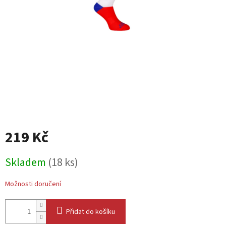
219 Kč
Měrná
Skladem
(18 ks)
cena:
Možnosti doručení
Přidat do košíku