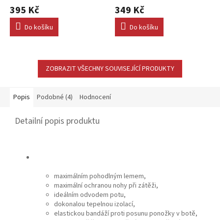
395 Kč
349 Kč
Do košíku
Do košíku
ZOBRAZIT VŠECHNY SOUVISEJÍCÍ PRODUKTY
Popis
Podobné (4)
Hodnocení
Detailní popis produktu
maximálním pohodlným lemem,
maximální ochranou nohy při zátěži,
ideálním odvodem potu,
dokonalou tepelnou izolací,
elastickou bandáží proti posunu ponožky v botě,