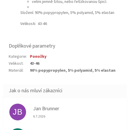
velmi jemně šitou, nebo řetízkovanou špicí.
Složení: 90% popypropylen, 5% polyamid, 5% elastan
Velikosti: 43-46
Doplňkové parametry
Kategorie
:
Ponožky
Velikost
:
43-46
Materiál
:
90% popypropylen, 5% polyamid, 5% elastan
Jan Brunner
JB
Hodnocení obchodu je 5 z 5 hvězdiček.
6.7.2026