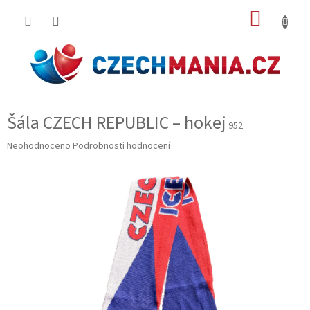
Přejít
NÁKUP
na
obsah
KOŠÍK
Šála CZECH REPUBLIC – hokej
952
Průměrné
Neohodnoceno
Podrobnosti hodnocení
hodnocení
produktu
je
0,0
z
5
hvězdiček.