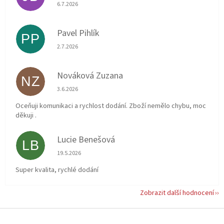
Hodnocení obchodu je 5 z 5 hvězdiček.
6.7.2026
Pavel Pihlík
PP
Hodnocení obchodu je 5 z 5 hvězdiček.
2.7.2026
Nováková Zuzana
NZ
Hodnocení obchodu je 5 z 5 hvězdiček.
3.6.2026
Oceňuji komunikaci a rychlost dodání. Zboží nemělo chybu, moc
děkuji .
Lucie Benešová
LB
Hodnocení obchodu je 5 z 5 hvězdiček.
19.5.2026
Super kvalita, rychlé dodání
Zobrazit další hodnocení
Z
á