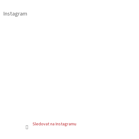
p
a
Instagram
t
í
Sledovat na Instagramu