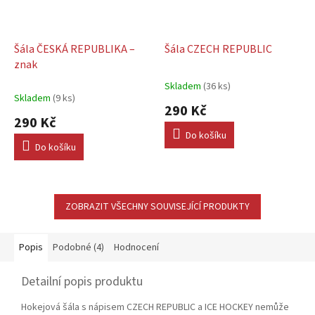
Šála ČESKÁ REPUBLIKA –
Šála CZECH REPUBLIC
znak
Skladem
(36 ks)
Průměrné
Skladem
(9 ks)
hodnocení
290 Kč
produktu
290 Kč
je
Do košíku
5,0
Do košíku
z
5
hvězdiček.
ZOBRAZIT VŠECHNY SOUVISEJÍCÍ PRODUKTY
Popis
Podobné (4)
Hodnocení
Detailní popis produktu
Hokejová šála s nápisem CZECH REPUBLIC a ICE HOCKEY nemůže