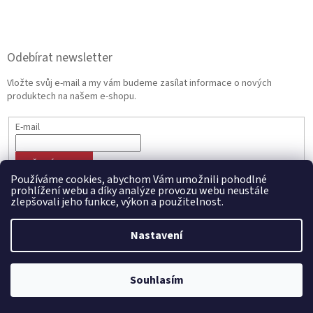
Odebírat newsletter
Vložte svůj e-mail a my vám budeme zasílat informace o nových
produktech na našem e-shopu.
E-mail
PŘIHLÁSIT SE
Používáme cookies, abychom Vám umožnili pohodlné
prohlížení webu a díky analýze provozu webu neustále
zlepšovali jeho funkce, výkon a použitelnost.
Vytvořil Shoptet
Nastavení
Copyright 2026
CZECHMANIA.CZ | Český fanshop v národních
Souhlasím
barvách
. Všechna práva vyhrazena.