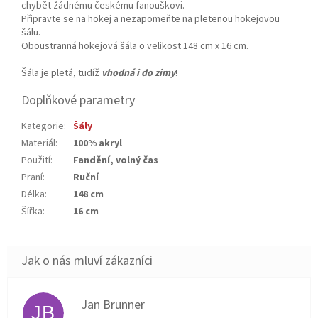
chybět žádnému českému fanouškovi.
Připravte se na hokej a nezapomeňte na pletenou hokejovou
šálu.
Oboustranná hokejová šála o velikost 148 cm x 16 cm.
Šála je pletá, tudíž
vhodná i do zimy
!
Doplňkové parametry
Kategorie
:
Šály
Materiál
:
100% akryl
Použití
:
Fandění, volný čas
Praní
:
Ruční
Délka
:
148 cm
Šířka
:
16 cm
Jan Brunner
JB