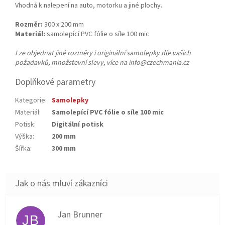
Vhodná k nalepení na auto, motorku a jiné plochy.
Rozměr:
300 x 200 mm
Materiál:
samolepící PVC fólie o síle 100 mic
Lze objednat jiné rozměry i originální samolepky dle vašich
požadavků, množstevní slevy, více na info@czechmania.cz
Doplňkové parametry
Kategorie
:
Samolepky
Materiál
:
Samolepící PVC fólie o síle 100 mic
Potisk
:
Digitální potisk
Výška
:
200 mm
Šířka
:
300 mm
Jan Brunner
JB