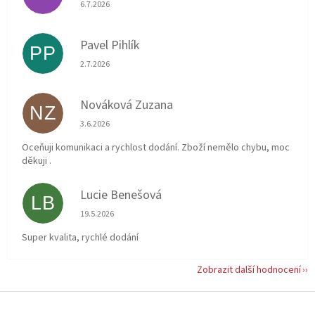
Hodnocení obchodu je 5 z 5 hvězdiček.
6.7.2026
Pavel Pihlík
PP
Hodnocení obchodu je 5 z 5 hvězdiček.
2.7.2026
Nováková Zuzana
NZ
Hodnocení obchodu je 5 z 5 hvězdiček.
3.6.2026
Oceňuji komunikaci a rychlost dodání. Zboží nemělo chybu, moc
děkuji .
Lucie Benešová
LB
Hodnocení obchodu je 5 z 5 hvězdiček.
19.5.2026
Super kvalita, rychlé dodání
Zobrazit další hodnocení
Z
á