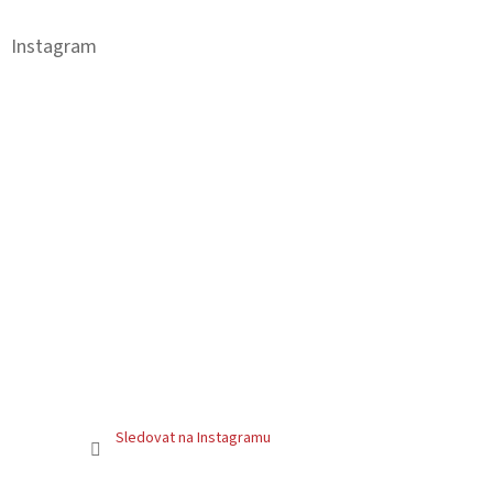
p
a
Instagram
t
í
Sledovat na Instagramu