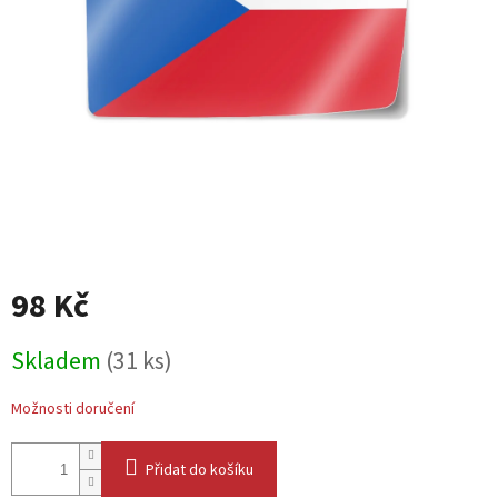
98 Kč
Měrná
Skladem
(31 ks)
cena:
Možnosti doručení
Přidat do košíku