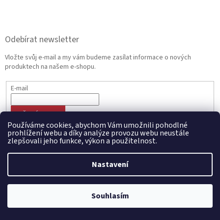
Odebírat newsletter
Vložte svůj e-mail a my vám budeme zasílat informace o nových
produktech na našem e-shopu.
E-mail
PŘIHLÁSIT SE
Používáme cookies, abychom Vám umožnili pohodlné
prohlížení webu a díky analýze provozu webu neustále
zlepšovali jeho funkce, výkon a použitelnost.
Vytvořil Shoptet
Nastavení
Copyright 2026
CZECHMANIA.CZ | Český fanshop v národních
Souhlasím
barvách
. Všechna práva vyhrazena.