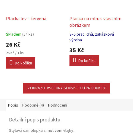
Placka lev – červená
Placka na míru s vlastním
obrázkem
Skladem
(54 ks)
3–5 prac. dnů, zakázková
Průměrné
Průměrné
výroba
hodnocení
26 Kč
hodnocení
produktu
produktu
35 Kč
je
Měrná
26 Kč / 1 ks
je
5,0
cena:
5,0
Do košíku
Do košíku
z
z
5
5
hvězdiček.
hvězdiček.
ZOBRAZIT VŠECHNY SOUVISEJÍCÍ PRODUKTY
Popis
Podobné (4)
Hodnocení
Detailní popis produktu
Stylová samolepka s motivem vlajky.