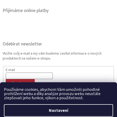
Přijímáme online platby
Odebírat newsletter
Vložte svůj e-mail a my vám budeme zasílat informace o nových
produktech na našem e-shopu.
E-mail
PŘIHLÁSIT SE
Používáme cookies, abychom Vám umožnili pohodlné
prohlížení webu a díky analýze provozu webu neustále
zlepšovali jeho funkce, výkon a použitelnost.
Vytvořil Shoptet
Nastavení