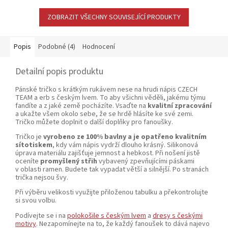
ZOBRAZIT VŠECHNY SOUVISEJÍCÍ PRODUKTY
Popis
Podobné (4)
Hodnocení
Detailní popis produktu
Pánské tričko s krátkým rukávem nese na hrudi nápis CZECH
TEAM a erb s českým lvem. To aby všichni věděli, jakému týmu
fandíte a z jaké země pocházíte. Vsaďte na
kvalitní zpracování
a ukažte všem okolo sebe, že se hrdě hlásíte ke své zemi.
Tričko můžete doplnit o další doplňky pro fanoušky.
Tričko je
vyrobeno ze 100% bavlny a je opatřeno kvalitním
sítotiskem
, kdy vám nápis vydrží dlouho krásný. Silikonová
úprava materiálu zajišťuje jemnost a hebkost. Při nošení jistě
oceníte
promyšlený střih
vybavený zpevňujícími páskami
v oblasti ramen. Budete tak vypadat větší a silnější. Po stranách
trička nejsou švy.
Při výběru velikosti využijte přiloženou tabulku a překontrolujte
si svou volbu.
Podívejte se i na
polokošile s českým lvem
a
dresy s českými
motivy
. Nezapomínejte na to, že každý fanoušek to dává najevo