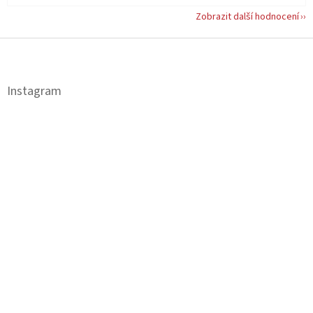
Zobrazit další hodnocení
Z
á
p
a
Instagram
t
í