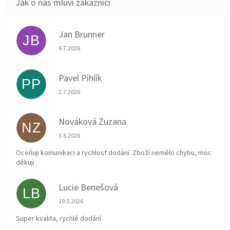
Jan Brunner
JB
Hodnocení obchodu je 5 z 5 hvězdiček.
6.7.2026
Pavel Pihlík
PP
Hodnocení obchodu je 5 z 5 hvězdiček.
2.7.2026
Nováková Zuzana
NZ
Hodnocení obchodu je 5 z 5 hvězdiček.
3.6.2026
Oceňuji komunikaci a rychlost dodání. Zboží nemělo chybu, moc
děkuji .
Lucie Benešová
LB
Hodnocení obchodu je 5 z 5 hvězdiček.
19.5.2026
Super kvalita, rychlé dodání