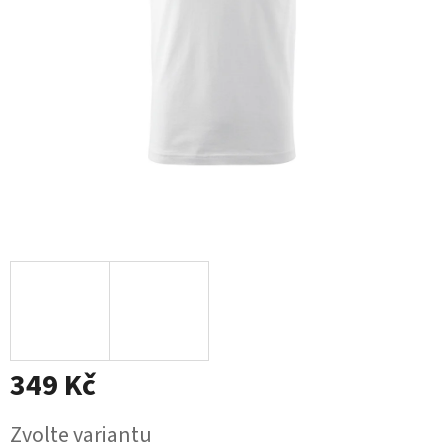
349 Kč
Měrná
Zvolte variantu
cena: