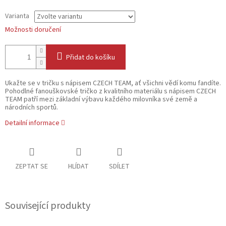
Varianta
Možnosti doručení
Přidat do košíku
Ukažte se v tričku s nápisem CZECH TEAM, ať všichni vědí komu fandíte.
Pohodlné fanouškovské tričko z kvalitního materiálu s nápisem CZECH
TEAM patří mezi základní výbavu každého milovníka své země a
národních sportů.
Detailní informace
ZEPTAT SE
HLÍDAT
SDÍLET
Související produkty