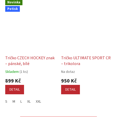
Novinka
Potisk
Tričko CZECH HOCKEY znak
Tričko ULTIMATE SPORT CR
– pánské, bílé
– trikolora
Skladem
(1 ks)
Na dotaz
Průměrné
Průměrné
hodnocení
hodnocení
899 Kč
950 Kč
produktu
produktu
je
je
DETAIL
DETAIL
4,7
5,0
z
z
S
M
L
XL
XXL
5
5
hvězdiček.
hvězdiček.