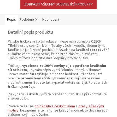
ZOBRAZIT VŠECHNY SOUVISEJÍCÍ PRODUKTY
Popis
Podobné (4)
Hodnocení
Detailní popis produktu
Pánské tričko s krátkým rukávem nese na hrudi nápis CZECH
TEAM a erb s českým lvem. To aby všichni věděli, jakému týmu
fandíte a z jaké země pocházíte. Vsaďte na
kvalitní zpracování
a ukažte všem okolo sebe, že se hrdě hlásíte ke své zemi.
Tričko můžete doplnit o další doplňky pro fanoušky.
Tričko je
vyrobeno ze 100% bavlny a je opatřeno kvalitním
sítotiskem
, kdy vám nápis vydrží dlouho krásný. Silikonová
úprava materiálu zajišťuje jemnost a hebkost. Při nošení jistě
oceníte
promyšlený střih
vybavený zpevňujícími páskami
v oblasti ramen. Budete tak vypadat větší a silnější. Po stranách
trička nejsou švy.
Při výběru velikosti využijte přiloženou tabulku a překontrolujte
si svou volbu.
Podívejte se i na
polokošile s českým lvem
a
dresy s českými
motivy
. Nezapomínejte na to, že každý fanoušek to dává najevo
srdcem i svým oblečením.