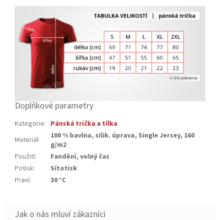
Doplňkové parametry
Kategorie
:
Pánská trička a tílka
100 % bavlna, silik. úprava, Single Jersey, 160
Materiál
:
g/m2
Použití
:
Fandění, volný čas
Potisk
:
Sítotisk
Praní
:
30 °C