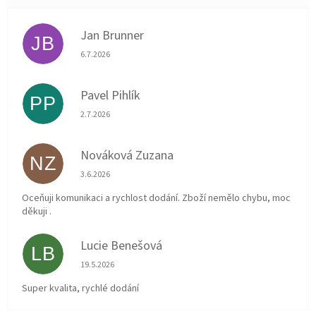
Jan Brunner
JB
Hodnocení obchodu je 5 z 5 hvězdiček.
6.7.2026
Pavel Pihlík
PP
Hodnocení obchodu je 5 z 5 hvězdiček.
2.7.2026
Nováková Zuzana
NZ
Hodnocení obchodu je 5 z 5 hvězdiček.
3.6.2026
Oceňuji komunikaci a rychlost dodání. Zboží nemělo chybu, moc
děkuji .
Lucie Benešová
LB
Hodnocení obchodu je 5 z 5 hvězdiček.
19.5.2026
Super kvalita, rychlé dodání