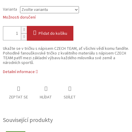
Varianta
Možnosti doručení
Přidat do košíku
Ukažte se v tričku s nápisem CZECH TEAM, ať všichni vědí komu fandíte.
Pohodlné fanouškovské tričko z kvalitního materiálu s nápisem CZECH
TEAM patří mezi základní výbavu každého milovníka své země a
národních sportů.
Detailní informace
ZEPTAT SE
HLÍDAT
SDÍLET
Související produkty