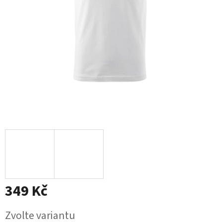
349 Kč
Měrná
Zvolte variantu
cena: