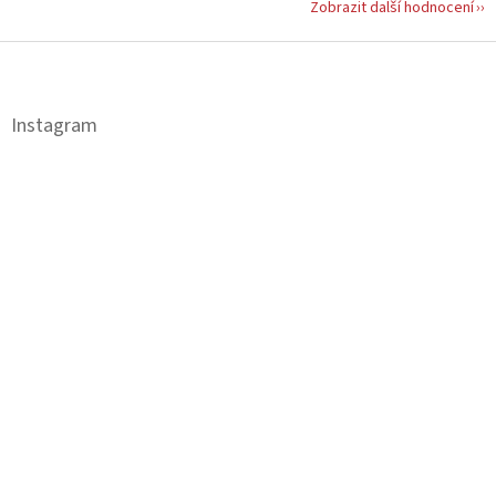
Zobrazit další hodnocení
Z
á
p
a
Instagram
t
í