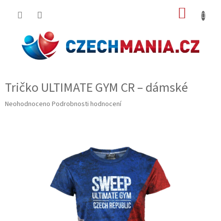
Přejít
NÁKUP
na
obsah
KOŠÍK
Tričko ULTIMATE GYM CR – dámské
Průměrné
Neohodnoceno
Podrobnosti hodnocení
hodnocení
produktu
je
0,0
z
5
hvězdiček.