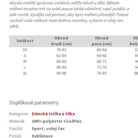
Abyste změřili správnou velikost, měřte těsně u těla. Během
měření musíme mít na sobě pouze lehké oblečení, např. prádlo, a
stát rovně. Využijte cizí pomoci, aby bylo měření přesnější. Pokud
vychází vaše velikost mezi dvěma rozměry, vyberte si vždy ten
větší.
Obvod
Obvod
O
Velikost
hrudi (cm)
pasu (cm)
bok
XS
78-82
60-64
8
S
82-86
64-68
8
M
86-90
68-72
9
L
90-94
72-76
9
XL
94-98
76-80
98
Doplňkové parametry
Kategorie
:
Dámská trička a tílka
Materiál
:
100% polyester CoolPlus
Použití
:
Sport, volný čas
Potisk
:
Sublimace