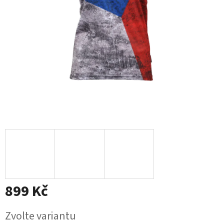
899 Kč
Měrná
Zvolte variantu
cena: