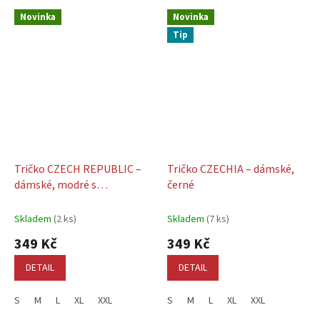
Novinka
Novinka
Tip
Tričko CZECH REPUBLIC –
Tričko CZECHIA – dámské,
dámské, modré s
černé
červenobilým nápisem
Skladem
(2 ks)
Skladem
(7 ks)
349 Kč
349 Kč
DETAIL
DETAIL
S
M
L
XL
XXL
S
M
L
XL
XXL