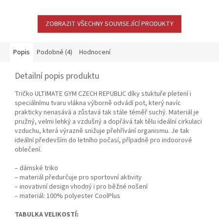
ZOBRAZIT VŠECHNY SOUVISEJÍCÍ PRODUKTY
Popis
Podobné (4)
Hodnocení
Detailní popis produktu
Tričko ULTIMATE GYM CZECH REPUBLIC díky stuktuře pletení i
speciálnímu tvaru vlákna výborně odvádí pot, který navíc
prakticky nenasává a zůstavá tak stále téměř suchý. Materiál je
pružný, velmi lehký a vzdušný a dopřává tak tělu ideální cirkulaci
vzduchu, která výrazně snižuje přehřívání organismu. Je tak
ideální především do letního počasí, případně pro indoorové
oblečení.
– dámské triko
– materiál předurčuje pro sportovní aktivity
– inovativní design vhodný i pro běžné nošení
– materiál: 100% polyester CoolPlus
TABULKA VELIKOSTÍ: