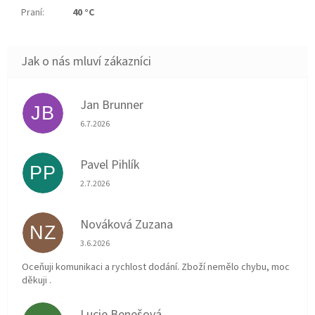
Praní
:
40 °C
Jan Brunner
JB
Hodnocení obchodu je 5 z 5 hvězdiček.
6.7.2026
Pavel Pihlík
PP
Hodnocení obchodu je 5 z 5 hvězdiček.
2.7.2026
Nováková Zuzana
NZ
Hodnocení obchodu je 5 z 5 hvězdiček.
3.6.2026
Oceňuji komunikaci a rychlost dodání. Zboží nemělo chybu, moc
děkuji .
Lucie Benešová