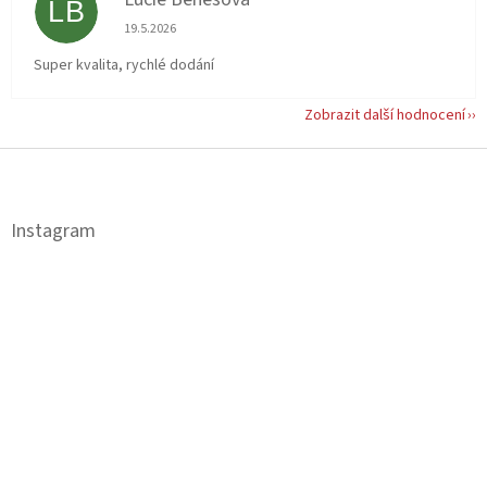
LB
Hodnocení obchodu je 5 z 5 hvězdiček.
19.5.2026
Super kvalita, rychlé dodání
Zobrazit další hodnocení
Z
á
p
a
Instagram
t
í