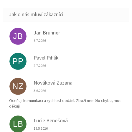
Jan Brunner
JB
Hodnocení obchodu je 5 z 5 hvězdiček.
6.7.2026
Pavel Pihlík
PP
Hodnocení obchodu je 5 z 5 hvězdiček.
2.7.2026
Nováková Zuzana
NZ
Hodnocení obchodu je 5 z 5 hvězdiček.
3.6.2026
Oceňuji komunikaci a rychlost dodání. Zboží nemělo chybu, moc
děkuji .
Lucie Benešová
LB
Hodnocení obchodu je 5 z 5 hvězdiček.
19.5.2026