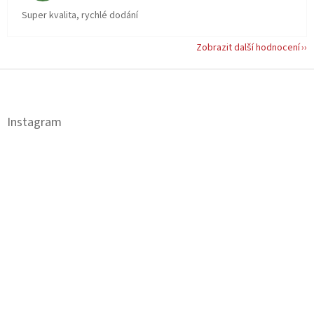
Super kvalita, rychlé dodání
Zobrazit další hodnocení
Z
á
p
a
Instagram
t
í