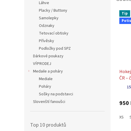
Láhve
Placky / Buttony
Tip
Samolepky
Poti
Odznaky
Tetovací obtisky
Přívěsky
Podložky pod SPZ
Dárkové poukazy
VÝPRODEJ
Medaile a poháry
Hokej
ČR – 
Mediale
čísle
Poháry
15
Sošky na podstavci
Slovenští fanoušci
950 
XS
Top 10 produktů