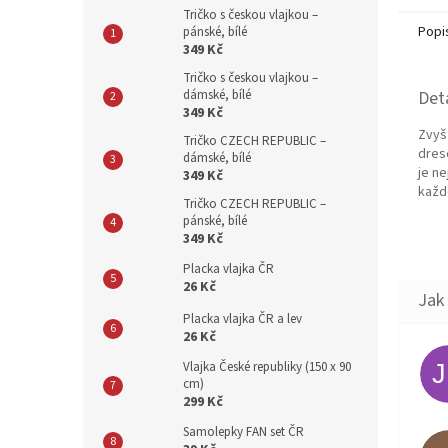
Tričko s českou vlajkou –
Popi
pánské, bílé
349 Kč
Tričko s českou vlajkou –
dámské, bílé
Det
349 Kč
Zvyš
Tričko CZECH REPUBLIC –
dres
dámské, bílé
je ne
349 Kč
každ
Tričko CZECH REPUBLIC –
pánské, bílé
349 Kč
Placka vlajka ČR
26 Kč
Placka vlajka ČR a lev
26 Kč
Vlajka České republiky (150 x 90
cm)
299 Kč
Samolepky FAN set ČR