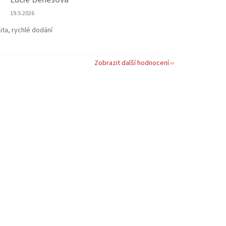
Hodnocení obchodu je 5 z 5 hvězdiček.
19.5.2026
ita, rychlé dodání
Zobrazit další hodnocení