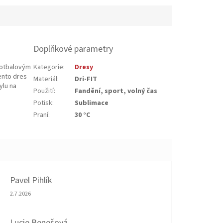
Doplňkové parametry
fotbalovým
Kategorie
:
Dresy
ento dres
Materiál
:
Dri-FIT
ylu na
Použití
:
Fandění, sport, volný čas
Potisk
:
Sublimace
Praní
:
30 °C
Pavel Pihlík
Hodnocení obchodu je 5 z 5 hvězdiček.
2.7.2026
Lucie Benešová