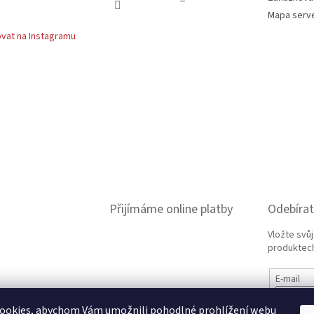
Mapa serv
vat na Instagramu
Přijímáme online platby
Odebírat
Vložte svů
produktech
E-mail
ookies, abychom Vám umožnili pohodlné prohlížení webu