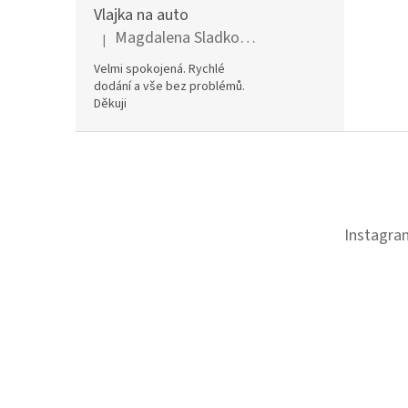
Vlajka na auto
Magdalena Sladkovská
|
Hodnocení produktu je 5 z 5 hvězdiček.
Velmi spokojená. Rychlé
dodání a vše bez problémů.
Děkuji
Z
á
p
a
t
Instagra
í