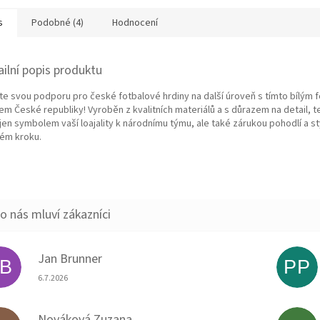
s
Podobné (4)
Hodnocení
ailní popis produktu
te svou podporu pro české fotbalové hrdiny na další úroveň s tímto bílým 
em České republiky! Vyroběn z kvalitních materiálů a s důrazem na detail, t
jen symbolem vaší loajality k národnímu týmu, ale také zárukou pohodlí a st
ém kroku.
Jan Brunner
JB
PP
Hodnocení obchodu je 5 z 5 hvězdiček.
6.7.2026
Nováková Zuzana