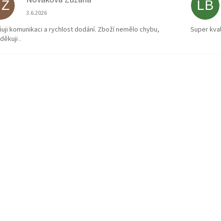
NZ
LB
Hodnocení obchodu je 5 z 5 hvězdiček.
3.6.2026
uji komunikaci a rychlost dodání. Zboží nemělo chybu,
Super kval
děkuji .