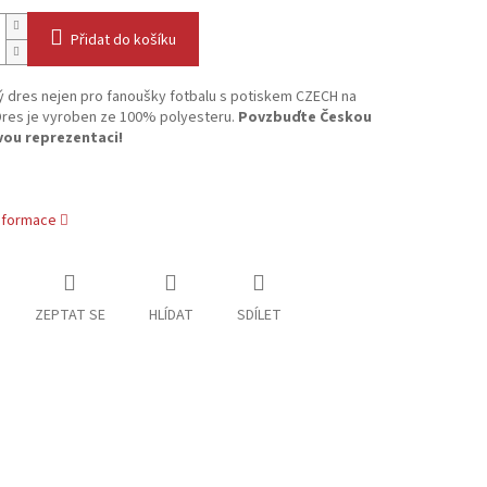
Přidat do košíku
ý dres nejen pro fanoušky fotbalu s potiskem CZECH na
Dres je vyroben ze 100% polyesteru.
Povzbuďte Českou
ou reprezentaci!
informace
ZEPTAT SE
HLÍDAT
SDÍLET