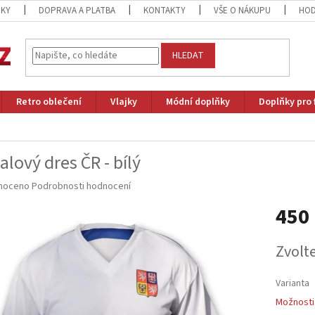
ZKY
DOPRAVA A PLATBA
KONTAKTY
VŠE O NÁKUPU
HOD
HLEDAT
Retro oblečení
Vlajky
Módní doplňky
Doplňky pro 
alový dres ČR - bílý
né
noceno
Podrobnosti hodnocení
ní
450
u
Měrná
Zvolt
cena:
ek.
Varianta
Možnosti