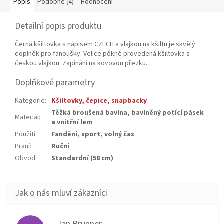
Popis
Podobné (4)
Hodnocení
Detailní popis produktu
Černá kšiltovka s nápisem CZECH a vlajkou na kšiltu je skvělý
doplněk pro fanoušky. Velice pěkně provedená kšiltovka s
českou vlajkou. Zapínání na kovovou přezku.
Doplňkové parametry
Kategorie
:
Kšiltovky, čepice, snapbacky
Těžká broušená bavlna, bavlněný potící pásek
Materiál
:
a vnitřní lem
Použití
:
Fandění, sport, volný čas
Praní
:
Ruční
Obvod
:
Standardní (58 cm)