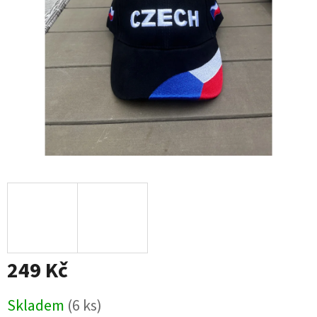
249 Kč
Měrná
Skladem
(6 ks)
cena: