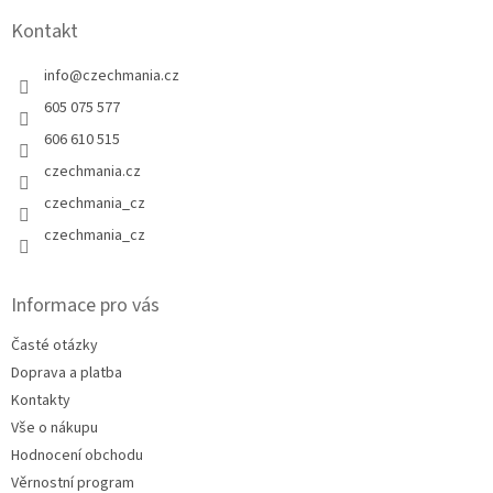
Kontakt
info
@
czechmania.cz
605 075 577
606 610 515
czechmania.cz
czechmania_cz
czechmania_cz
Informace pro vás
Časté otázky
Doprava a platba
Kontakty
Vše o nákupu
Hodnocení obchodu
Věrnostní program