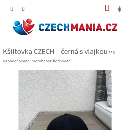
Přejít
NÁKUP
na
obsah
KOŠÍK
Kšiltovka CZECH – černá s vlajkou
336
Průměrné
Neohodnoceno
Podrobnosti hodnocení
hodnocení
produktu
je
0,0
z
5
hvězdiček.