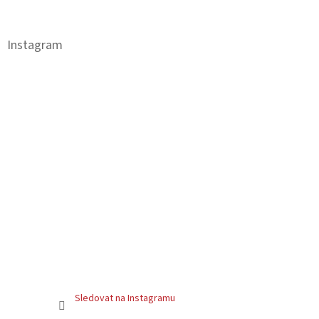
á
p
a
Instagram
t
í
Sledovat na Instagramu