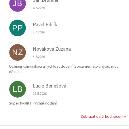
Jan Brunner
JB
Hodnocení obchodu je 5 z 5 hvězdiček.
6.7.2026
Pavel Pihlík
PP
Hodnocení obchodu je 5 z 5 hvězdiček.
2.7.2026
Nováková Zuzana
NZ
Hodnocení obchodu je 5 z 5 hvězdiček.
3.6.2026
Oceňuji komunikaci a rychlost dodání. Zboží nemělo chybu, moc
děkuji .
Lucie Benešová
LB
Hodnocení obchodu je 5 z 5 hvězdiček.
19.5.2026
Super kvalita, rychlé dodání
Zobrazit další hodnocení
Z