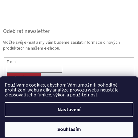
Odebírat newsletter
Vložte svůj e-mail a my vám budeme zasílat informace o nových
produktech na našem e-shopu.
E-mail
PŘIHLÁSIT SE
Používáme cookies, abychom Vám umožnili pohodlné
prohlížení webu a díky analýze provozu webu neustále
zlepšovali jeho funkce, výkon a použitelnost.
Vytvořil Shoptet
Nastavení
Copyright 2026
CZECHMANIA.CZ | Český fanshop v národních
Souhlasím
barvách
. Všechna práva vyhrazena.