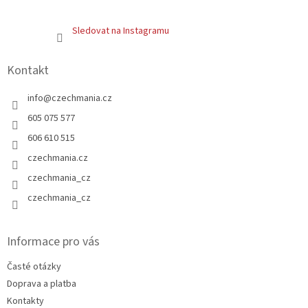
Sledovat na Instagramu
Kontakt
info
@
czechmania.cz
605 075 577
606 610 515
czechmania.cz
czechmania_cz
czechmania_cz
Informace pro vás
Časté otázky
Doprava a platba
Kontakty