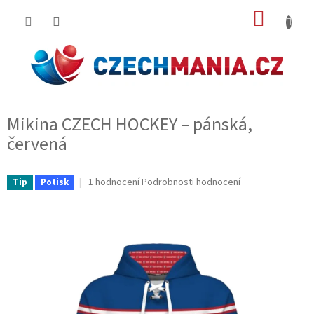
Přejít
NÁKUP
na
obsah
KOŠÍK
Mikina CZECH HOCKEY – pánská,
červená
Průměrné
1 hodnocení
Podrobnosti hodnocení
Tip
Potisk
hodnocení
produktu
je
5,0
z
5
hvězdiček.