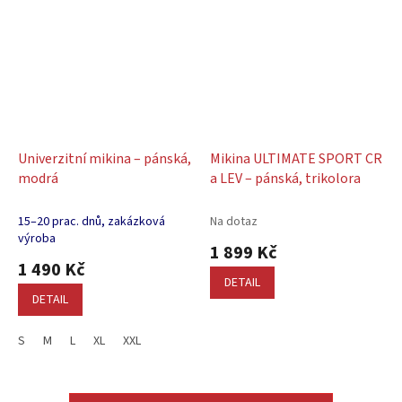
Univerzitní mikina – pánská,
Mikina ULTIMATE SPORT CR
modrá
a LEV – pánská, trikolora
15–20 prac. dnů, zakázková
Na dotaz
výroba
1 899 Kč
1 490 Kč
DETAIL
DETAIL
S
M
L
XL
XXL