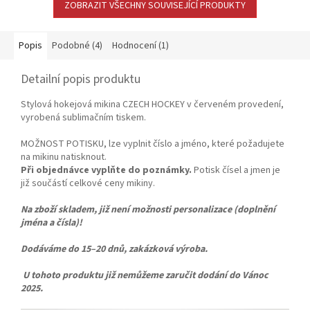
ZOBRAZIT VŠECHNY SOUVISEJÍCÍ PRODUKTY
Popis
Podobné (4)
Hodnocení (1)
Detailní popis produktu
Stylová hokejová mikina CZECH HOCKEY v červeném provedení,
vyrobená sublimačním tiskem.
MOŽNOST POTISKU, lze vyplnit číslo a jméno, které požadujete
na mikinu natisknout.
Při objednávce vyplňte do poznámky.
Potisk čísel a jmen je
již součástí celkové ceny mikiny.
Na zboží skladem, již není možnosti personalizace (doplnění
jména a čísla)!
Dodáváme do 15–20 dnů
, zakázková výroba.
U tohoto produktu již nemůžeme zaručit dodání do Vánoc
2025.