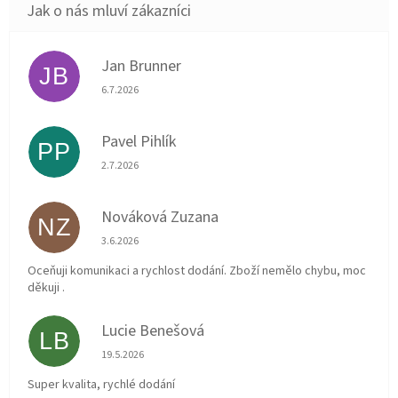
Jan Brunner
JB
Hodnocení obchodu je 5 z 5 hvězdiček.
6.7.2026
Pavel Pihlík
PP
Hodnocení obchodu je 5 z 5 hvězdiček.
2.7.2026
Nováková Zuzana
NZ
Hodnocení obchodu je 5 z 5 hvězdiček.
3.6.2026
Oceňuji komunikaci a rychlost dodání. Zboží nemělo chybu, moc
děkuji .
Lucie Benešová
LB
Hodnocení obchodu je 5 z 5 hvězdiček.
19.5.2026
Super kvalita, rychlé dodání