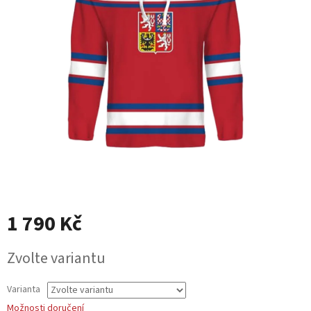
1 790 Kč
Měrná
Zvolte variantu
cena:
Varianta
Možnosti doručení