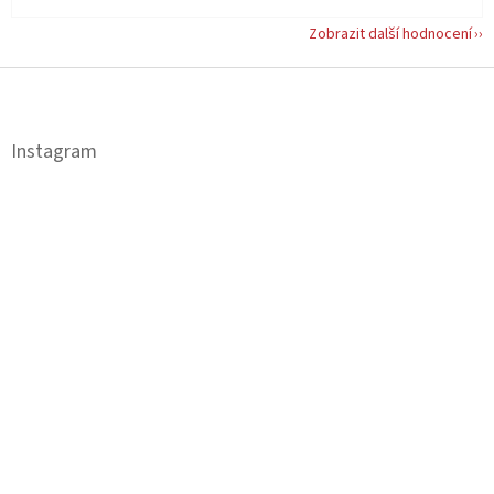
Zobrazit další hodnocení
Z
á
p
a
Instagram
t
í