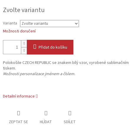
Měrná
Zvolte variantu
cena:
Varianta
Možnosti doručení
Přidat do košíku
Polokošile CZECH REPUBLIC se znakem bílý vzor, vyrobené sublimačním
tiskem.
Možnosti personalizace jménem a číslem.
Detailní informace
ZEPTAT SE
HLÍDAT
SDÍLET