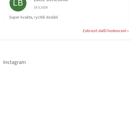
LB
Hodnocení obchodu je 5 z 5 hvězdiček.
19.5.2026
Super kvalita, rychlé dodání
Zobrazit další hodnocení
Z
á
p
a
Instagram
t
í