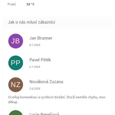
Praní
:
30 °C
Jan Brunner
JB
Hodnocení obchodu je 5 z 5 hvězdiček.
6.7.2026
Pavel Pihlík
PP
Hodnocení obchodu je 5 z 5 hvězdiček.
2.7.2026
Nováková Zuzana
NZ
Hodnocení obchodu je 5 z 5 hvězdiček.
3.6.2026
Oceňuji komunikaci a rychlost dodání. Zboží nemělo chybu, moc
děkuji .
Lucie Benešová