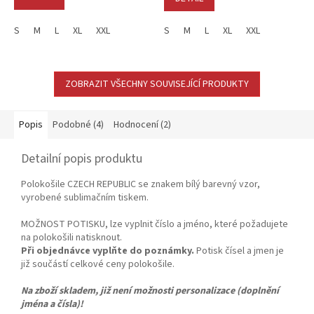
z
5
S
M
L
XL
XXL
S
M
L
XL
XXL
hvězdiček.
ZOBRAZIT VŠECHNY SOUVISEJÍCÍ PRODUKTY
Popis
Podobné (4)
Hodnocení (2)
Detailní popis produktu
Polokošile CZECH REPUBLIC se znakem bílý barevný vzor,
vyrobené sublimačním tiskem.
MOŽNOST POTISKU, lze vyplnit číslo a jméno, které požadujete
na polokošili natisknout.
Při objednávce vyplňte do poznámky.
Potisk čísel a jmen je
již součástí celkové ceny polokošile.
Na zboží skladem, již není možnosti personalizace (doplnění
jména a čísla)!