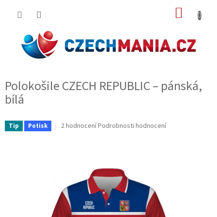
Přejít
NÁKUP
na
obsah
KOŠÍK
Polokošile CZECH REPUBLIC – pánská,
bílá
Průměrné
2 hodnocení
Podrobnosti hodnocení
Tip
Potisk
hodnocení
produktu
je
5,0
z
5
hvězdiček.