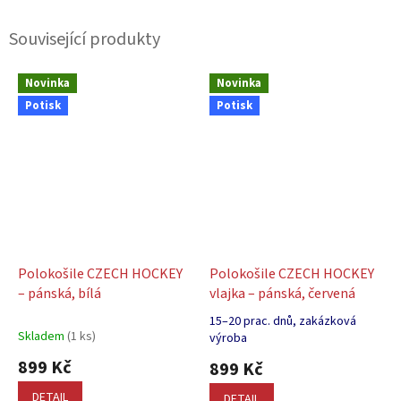
Související produkty
Novinka
Novinka
Potisk
Potisk
Polokošile CZECH HOCKEY
Polokošile CZECH HOCKEY
– pánská, bílá
vlajka – pánská, červená
15–20 prac. dnů, zakázková
Průměrné
Skladem
(1 ks)
výroba
hodnocení
899 Kč
produktu
899 Kč
je
DETAIL
DETAIL
5,0