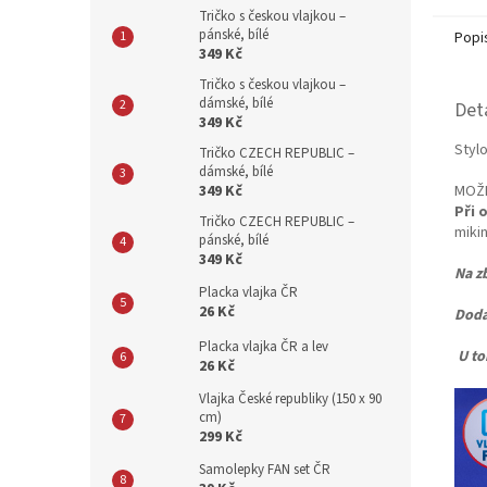
Tričko s českou vlajkou –
pánské, bílé
Popi
349 Kč
Tričko s českou vlajkou –
dámské, bílé
Det
349 Kč
Styl
Tričko CZECH REPUBLIC –
dámské, bílé
349 Kč
MOŽN
Při 
Tričko CZECH REPUBLIC –
mikin
pánské, bílé
349 Kč
Na z
Placka vlajka ČR
26 Kč
Dodá
Placka vlajka ČR a lev
U to
26 Kč
Vlajka České republiky (150 x 90
cm)
299 Kč
Samolepky FAN set ČR