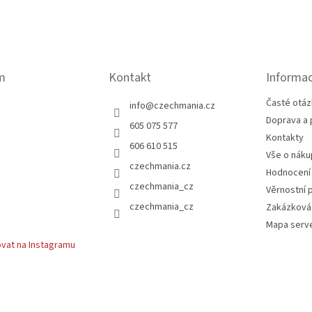
m
Kontakt
Informac
Časté otáz
info
@
czechmania.cz
Doprava a 
605 075 577
Kontakty
606 610 515
Vše o náku
czechmania.cz
Hodnocení
czechmania_cz
Věrnostní 
czechmania_cz
Zakázková
Mapa serv
vat na Instagramu