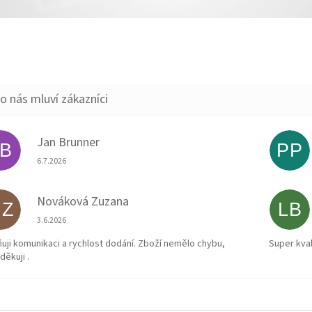
Jan Brunner
JB
PP
Hodnocení obchodu je 5 z 5 hvězdiček.
6.7.2026
Nováková Zuzana
NZ
LB
Hodnocení obchodu je 5 z 5 hvězdiček.
3.6.2026
uji komunikaci a rychlost dodání. Zboží nemělo chybu,
Super kval
děkuji .