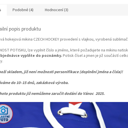
s
Podobné (4)
Hodnocení (3)
ailní popis produktu
ová hokejová mikina CZECH HOCKEY provedení s vlajkou, vyrobená sublimač
OST POTISKU, lze vyplnit číslo a jméno, které požadujete na mikinu natisk
objednávce vyplňte do poznámky.
Potisk čísel a jmen je již součástí cel
y.
boží skladem, již není možnosti personifikace (doplnění jména a čísla)!
váme do 10–15 dnů
, zakázková výroba.
hoto produktu již nemůžeme zaručit dodání do Vánoc 2025.