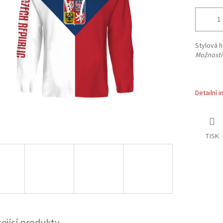
Stylová 
Možnosti
Detailní 
TISK
sející produkty