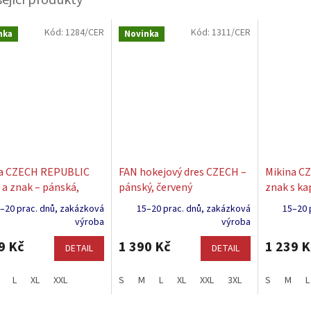
Kód:
1284/CER
Kód:
1311/CER
nka
Novinka
na CZECH REPUBLIC
FAN hokejový dres CZECH –
Mikina C
a a znak – pánská,
pánský, červený
znak s ka
ná
červené
–20 prac. dnů, zakázková
15–20 prac. dnů, zakázková
15–20 
výroba
výroba
9 Kč
1 390 Kč
1 239 K
DETAIL
DETAIL
L
XL
XXL
S
M
L
XL
XXL
3XL
S
M
L