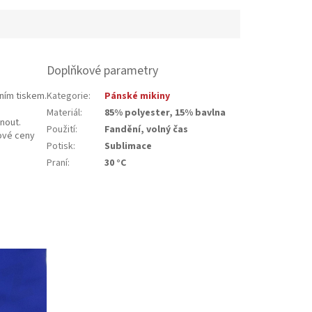
Doplňkové parametry
ním tiskem.
Kategorie
:
Pánské mikiny
Materiál
:
85% polyester, 15% bavlna
nout.
Použití
:
Fandění, volný čas
kové ceny
Potisk
:
Sublimace
Praní
:
30 °C