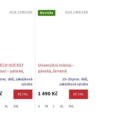
Kód:
1290/CER
Kód:
1458/CER
Novinka
ZECH HOCKEY
Univerzitní mikina –
pucí – pánské,
pánská, červená
prac. dnů, zakázková
15–20 prac. dnů,
Průměrné
výroba
zakázková výroba
hodnocení
produktu
č
1 490 Kč
DETAIL
DETAIL
je
5,0
XL
XXL
S
M
L
XL
XXL
z
5
hvězdiček.