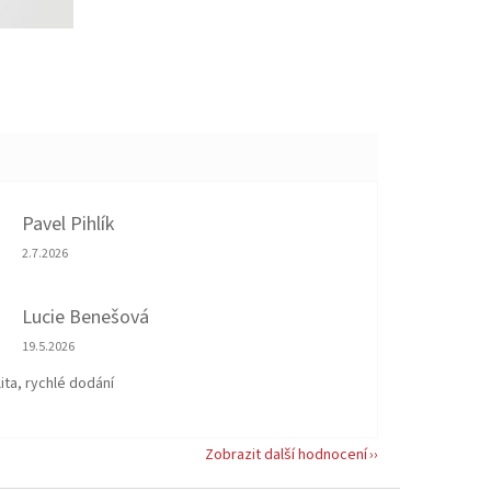
Pavel Pihlík
Hodnocení obchodu je 5 z 5 hvězdiček.
2.7.2026
Lucie Benešová
Hodnocení obchodu je 5 z 5 hvězdiček.
19.5.2026
ita, rychlé dodání
Zobrazit další hodnocení