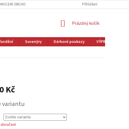
NOCENÍ OBCHODU
VĚRNOSTNÍ PROGRAM
Přihlášení
ZAKÁZKOVÁ VÝROBA
NÁKUPNÍ
Prázdný košík
KOŠÍK
fandění
Suvenýry
Dárkové poukazy
VÝPRODEJ
M
0 Kč
e variantu
 doručení