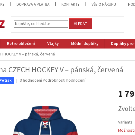
ZKY
DOPRAVA A PLATBA
KONTAKTY
VŠE O NÁKUPU
HOD
HLEDAT
Retro oblečení
Vlajky
Módní doplňky
Doplňky pro 
CH HOCKEY V – pánská, červená
na CZECH HOCKEY V – pánská, červená
Průměrné
3 hodnocení
Podrobnosti hodnocení
Potisk
hodnocení
1 79
produktu
je
5,0
Měrná
Zvolt
z
cena:
5
hvězdiček.
Varianta
Možnosti