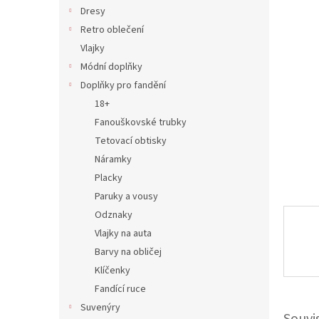
n
Dresy
e
Retro oblečení
l
Vlajky
Módní doplňky
Doplňky pro fandění
18+
Fanouškovské trubky
Tetovací obtisky
Náramky
Placky
Paruky a vousy
Odznaky
Vlajky na auta
Barvy na obličej
Klíčenky
Fandící ruce
Suvenýry
Souvi