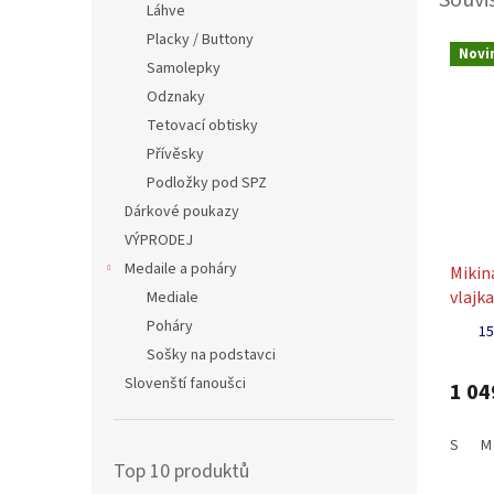
Láhve
Placky / Buttony
Novi
Samolepky
Odznaky
Tetovací obtisky
Přívěsky
Podložky pod SPZ
Dárkové poukazy
VÝPRODEJ
Medaile a poháry
Miki
vlajk
Mediale
červe
Poháry
15
Sošky na podstavci
Slovenští fanoušci
1 04
S
M
Top 10 produktů