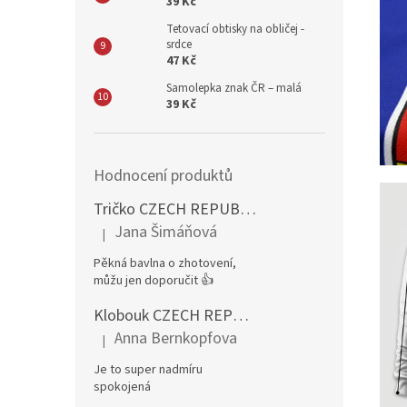
39 Kč
Tetovací obtisky na obličej -
srdce
47 Kč
Samolepka znak ČR – malá
39 Kč
Hodnocení produktů
Tričko CZECH REPUBLIC – pánské, červené
Jana Šimáňová
|
Hodnocení produktu je 5 z 5 hvězdiček.
Pěkná bavlna o zhotovení,
můžu jen doporučit 👍
Klobouk CZECH REPUBLIC rohy CZ
Anna Bernkopfova
|
Hodnocení produktu je 5 z 5 hvězdiček.
Je to super nadmíru
spokojená