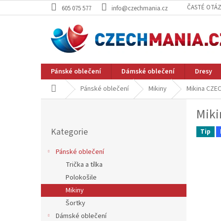
Přejít
ČASTÉ OTÁ
605 075 577
info@czechmania.cz
na
obsah
Pánské oblečení
Dámské oblečení
Dresy
Domů
Pánské oblečení
Mikiny
Mikina CZE
P
Miki
o
Přeskočit
s
Kategorie
kategorie
Tip
t
r
Pánské oblečení
a
Trička a tílka
n
Polokošile
n
í
Mikiny
p
Šortky
a
Dámské oblečení