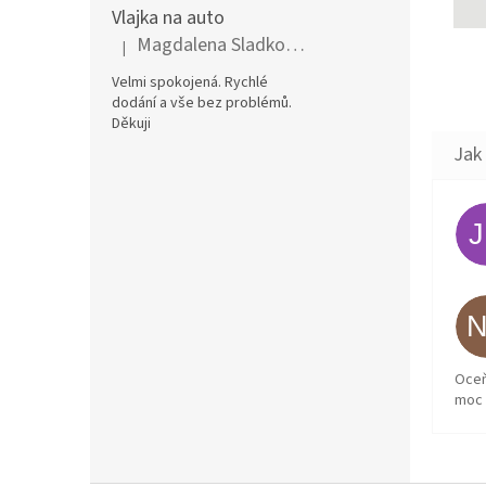
Vlajka na auto
Magdalena Sladkovská
|
Hodnocení produktu je 5 z 5 hvězdiček.
Velmi spokojená. Rychlé
dodání a vše bez problémů.
Děkuji
Oceň
moc 