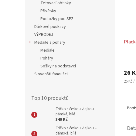
Tetovací obtisky
Přívěsky
Podložky pod SPZ
Dárkové poukazy
VÝPRODEJ
Plack
Medaile a poháry
Mediale
Poháry
Průmě
Sošky na podstavci
hodno
26 K
produ
Slovenští fanoušci
je
Měrná
26 Kč / 
5,0
cena:
z
5
Top 10 produktů
hvězdi
Popi
Tričko s českou vlajkou –
pánské, bílé
349 Kč
Det
Tričko s českou vlajkou –
dámské, bílé