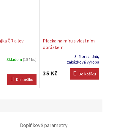
jka ČR a lev
Placka na míru s vlastním
obrázkem
3–5 prac. dnů,
Skladem
(194 ks)
Průměrné
zakázková výroba
hodnocení
produktu
35 Kč
Do košíku
je
Do košíku
5,0
z
5
hvězdiček.
Doplňkové parametry