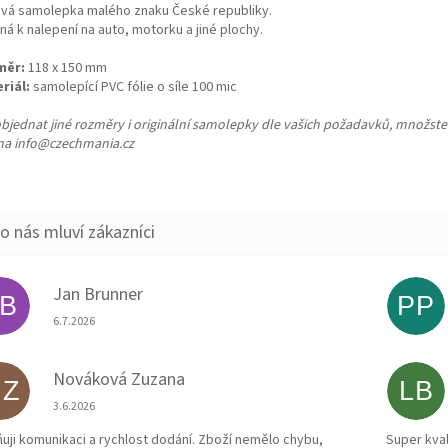
ová samolepka malého znaku České republiky.
á k nalepení na auto, motorku a jiné plochy.
měr:
118 x 150 mm
riál:
samolepící PVC fólie o síle 100 mic
objednat jiné rozměry i originální samolepky dle vašich požadavků, množstev
 na info@czechmania.cz
Jan Brunner
JB
PP
Hodnocení obchodu je 5 z 5 hvězdiček.
6.7.2026
Nováková Zuzana
NZ
LB
Hodnocení obchodu je 5 z 5 hvězdiček.
3.6.2026
uji komunikaci a rychlost dodání. Zboží nemělo chybu,
Super kval