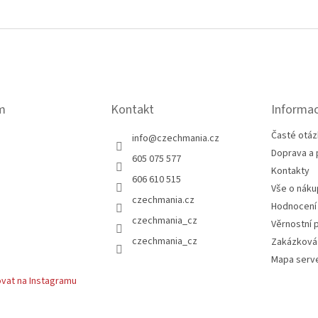
m
Kontakt
Informac
Časté otáz
info
@
czechmania.cz
Doprava a 
605 075 577
Kontakty
606 610 515
Vše o náku
czechmania.cz
Hodnocení
czechmania_cz
Věrnostní 
czechmania_cz
Zakázková
Mapa serv
vat na Instagramu