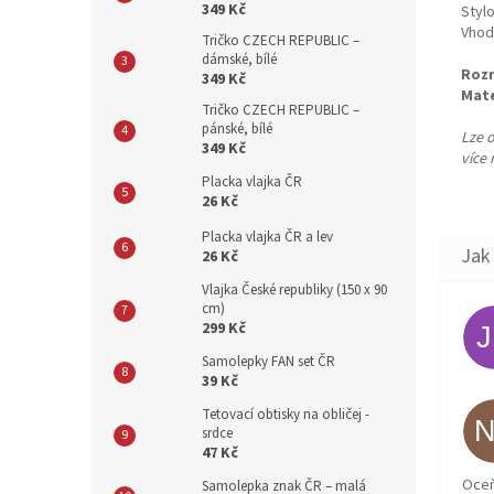
349 Kč
Styl
Vhodn
Tričko CZECH REPUBLIC –
dámské, bílé
Roz
349 Kč
Mate
Tričko CZECH REPUBLIC –
pánské, bílé
Lze 
349 Kč
více
Placka vlajka ČR
26 Kč
Placka vlajka ČR a lev
26 Kč
Vlajka České republiky (150 x 90
cm)
299 Kč
Samolepky FAN set ČR
39 Kč
Tetovací obtisky na obličej -
srdce
47 Kč
Oceň
Samolepka znak ČR – malá