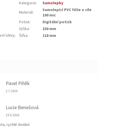
Kategorie
:
Samolepky
Samolepící PVC fólie o síle
Materiál
:
100 mic
Potisk
:
Digitální potisk
Výška
:
150 mm
ní slevy,
Šířka
:
118 mm
Pavel Pihlík
Hodnocení obchodu je 5 z 5 hvězdiček.
2.7.2026
Lucie Benešová
Hodnocení obchodu je 5 z 5 hvězdiček.
19.5.2026
ita, rychlé dodání