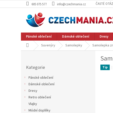
Přejít
ČASTÉ OTÁ
605 075 577
info@czechmania.cz
na
obsah
Pánské oblečení
Dámské oblečení
Dresy
Domů
Suvenýry
Samolepky
Samolepka zn
P
Samo
o
Přeskočit
s
Kategorie
kategorie
Tip
t
r
Pánské oblečení
a
Dámské oblečení
n
Dresy
n
í
Retro oblečení
p
Vlajky
a
Módní doplňky