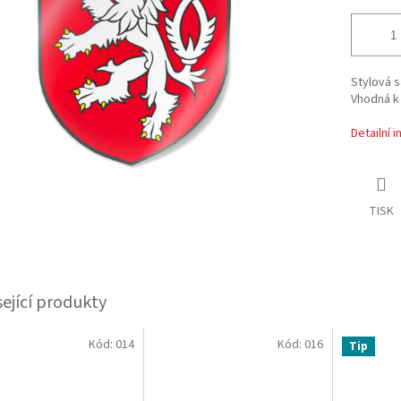
Stylová 
Vhodná k 
Detailní 
TISK
sející produkty
Kód:
014
Kód:
016
Tip