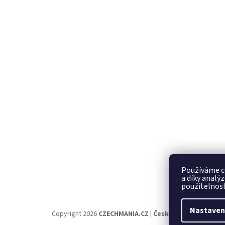
Používáme c
a díky analý
použitelnost
Nastaven
Copyright 2026
CZECHMANIA.CZ | Český fanshop v náro