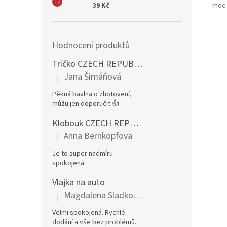
39 Kč
moc 
Hodnocení produktů
Tričko CZECH REPUBLIC – pánské, červené
Jana Šimáňová
|
Hodnocení produktu je 5 z 5 hvězdiček.
Pěkná bavlna o zhotovení,
můžu jen doporučit 👍
Klobouk CZECH REPUBLIC rohy CZ
Anna Bernkopfova
|
Hodnocení produktu je 5 z 5 hvězdiček.
Je to super nadmíru
spokojená
Vlajka na auto
Magdalena Sladkovská
|
Hodnocení produktu je 5 z 5 hvězdiček.
Velmi spokojená. Rychlé
dodání a vše bez problémů.