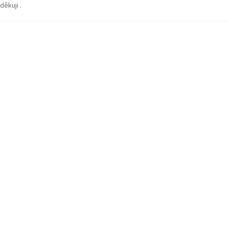
děkuji .