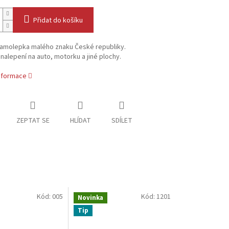
Přidat do košíku
samolepka malého znaku České republiky.
nalepení na auto, motorku a jiné plochy.
informace
ZEPTAT SE
HLÍDAT
SDÍLET
Kód:
005
Kód:
1201
Novinka
Tip