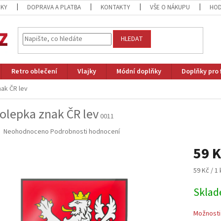
ZKY
DOPRAVA A PLATBA
KONTAKTY
VŠE O NÁKUPU
HOD
HLEDAT
Retro oblečení
Vlajky
Módní doplňky
Doplňky pro 
ak ČR lev
lepka znak ČR lev
0011
Průměrné
Neohodnoceno
Podrobnosti hodnocení
hodnocení
59 K
produktu
je
0,0
Měrná
59 Kč / 1 
z
cena:
5
Skla
hvězdiček.
Možnosti