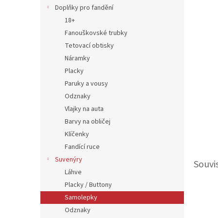
n
Doplňky pro fandění
e
18+
l
Fanouškovské trubky
Tetovací obtisky
Náramky
Placky
Paruky a vousy
Odznaky
Vlajky na auta
Barvy na obličej
Klíčenky
Fandící ruce
Suvenýry
Souvi
Láhve
Placky / Buttony
Samolepky
Odznaky