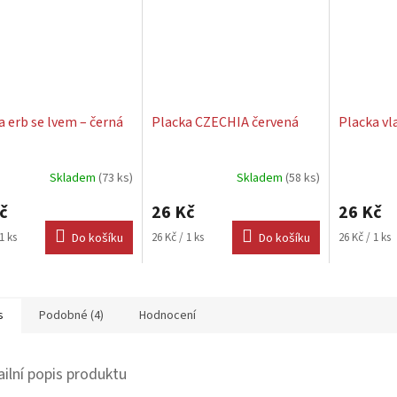
a erb se lvem – černá
Placka CZECHIA červená
Placka vla
Skladem
(73 ks)
Skladem
(58 ks)
rné
Průměrné
cení
hodnocení
č
26 Kč
26 Kč
ktu
produktu
je
Měrná
Měrná
1 ks
Do košíku
26 Kč / 1 ks
Do košíku
26 Kč / 1 ks
5,0
cena:
cena:
z
5
ček.
hvězdiček.
s
Podobné (4)
Hodnocení
ailní popis produktu