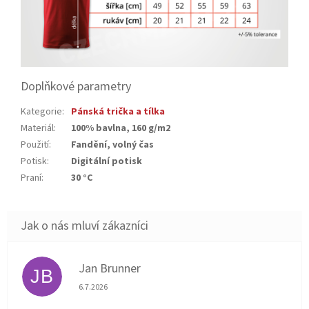
Doplňkové parametry
Kategorie
:
Pánská trička a tílka
Materiál
:
100% bavlna, 160 g/m2
Použití
:
Fandění, volný čas
Potisk
:
Digitální potisk
Praní
:
30 °C
Jan Brunner
JB
Hodnocení obchodu je 5 z 5 hvězdiček.
6.7.2026