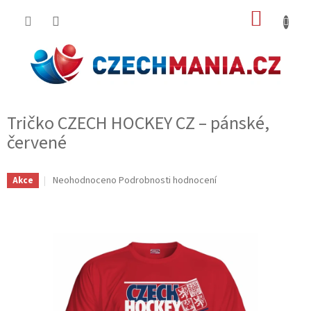
Přejít
NÁKUP
na
obsah
KOŠÍK
Tričko CZECH HOCKEY CZ – pánské,
červené
Průměrné
Neohodnoceno
Podrobnosti hodnocení
Akce
hodnocení
produktu
je
0,0
z
5
hvězdiček.