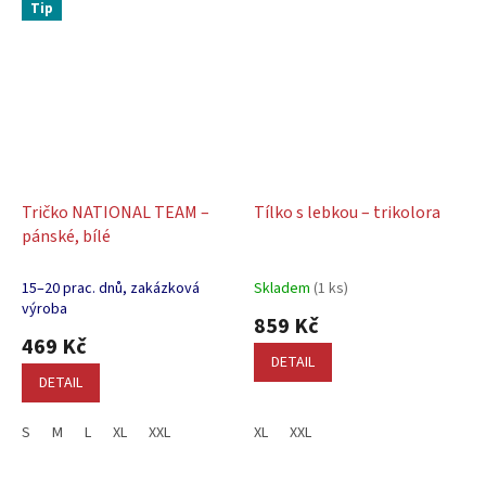
Tip
Tričko NATIONAL TEAM –
Tílko s lebkou – trikolora
pánské, bílé
15–20 prac. dnů, zakázková
Skladem
(1 ks)
výroba
859 Kč
469 Kč
DETAIL
DETAIL
S
M
L
XL
XXL
XL
XXL