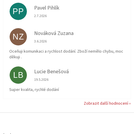
Pavel Pihlík
PP
Hodnocení obchodu je 5 z 5 hvězdiček.
2.7.2026
Nováková Zuzana
NZ
Hodnocení obchodu je 5 z 5 hvězdiček.
3.6.2026
Oceňuji komunikaci a rychlost dodání. Zboží nemělo chybu, moc
děkuji .
Lucie Benešová
LB
Hodnocení obchodu je 5 z 5 hvězdiček.
19.5.2026
Super kvalita, rychlé dodání
Zobrazit další hodnocení
Z
á
p