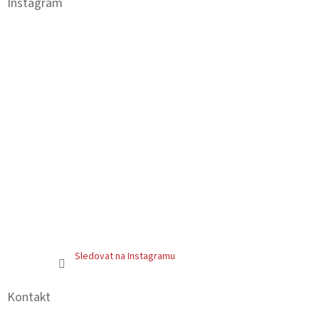
a
Instagram
t
í
Sledovat na Instagramu
Kontakt