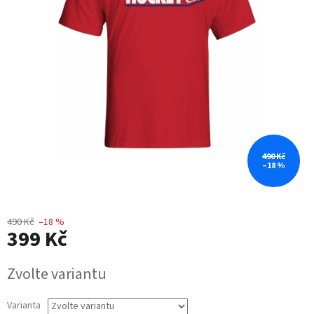
490 Kč
–18 %
490 Kč
–18 %
399 Kč
Měrná
Zvolte variantu
cena:
Varianta