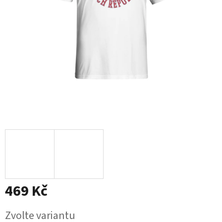
469 Kč
Měrná
Zvolte variantu
cena: