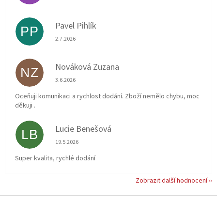
Pavel Pihlík
PP
Hodnocení obchodu je 5 z 5 hvězdiček.
2.7.2026
Nováková Zuzana
NZ
Hodnocení obchodu je 5 z 5 hvězdiček.
3.6.2026
Oceňuji komunikaci a rychlost dodání. Zboží nemělo chybu, moc
děkuji .
Lucie Benešová
LB
Hodnocení obchodu je 5 z 5 hvězdiček.
19.5.2026
Super kvalita, rychlé dodání
Zobrazit další hodnocení
Z
á