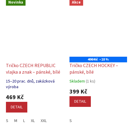
Novinka
Akce
490 Kč
–18 %
Tričko CZECH REPUBLIC
Tričko CZECH HOCKEY –
vlajka a znak – pánské, bílé
pánské, bílé
15–20 prac. dnů, zakázková
Skladem
(1 ks)
Průměrné
Průměrné
výroba
hodnocení
hodnocení
399 Kč
produktu
produktu
469 Kč
je
DETAIL
je
5,0
DETAIL
5,0
z
z
5
5
S
M
L
XL
XXL
S
hvězdiček.
hvězdiček.