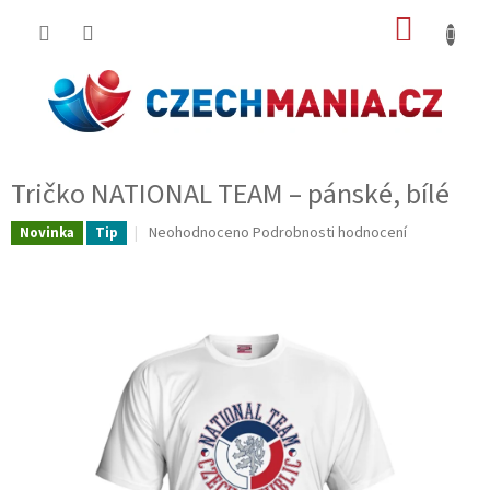
Přejít
NÁKUP
na
obsah
KOŠÍK
Tričko NATIONAL TEAM – pánské, bílé
Průměrné
Neohodnoceno
Podrobnosti hodnocení
Novinka
Tip
hodnocení
produktu
je
0,0
z
5
hvězdiček.