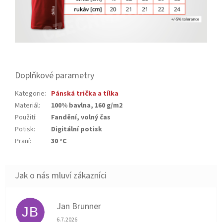
Doplňkové parametry
Kategorie
:
Pánská trička a tílka
Materiál
:
100% bavlna, 160 g/m2
Použití
:
Fandění, volný čas
Potisk
:
Digitální potisk
Praní
:
30 °C
Jan Brunner
JB
Hodnocení obchodu je 5 z 5 hvězdiček.
6.7.2026