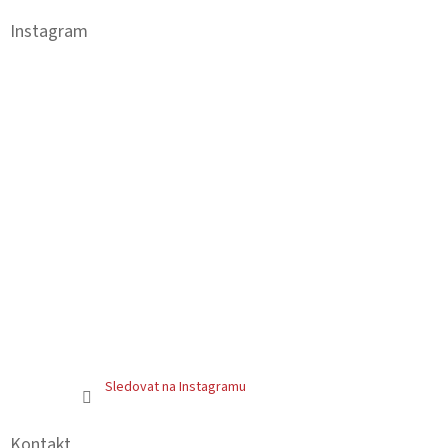
p
a
Instagram
t
í
Sledovat na Instagramu
Kontakt