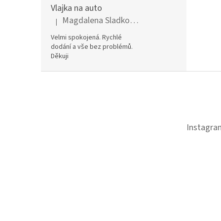
Vlajka na auto
Magdalena Sladkovská
|
Hodnocení produktu je 5 z 5 hvězdiček.
Velmi spokojená. Rychlé
dodání a vše bez problémů.
Děkuji
Z
á
p
a
t
Instagra
í