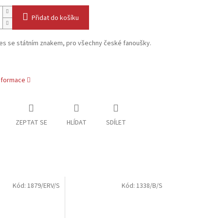
Přidat do košíku
res se státním znakem, pro všechny české fanoušky.
informace
ZEPTAT SE
HLÍDAT
SDÍLET
Kód:
1879/ERV/S
Kód:
1338/B/S