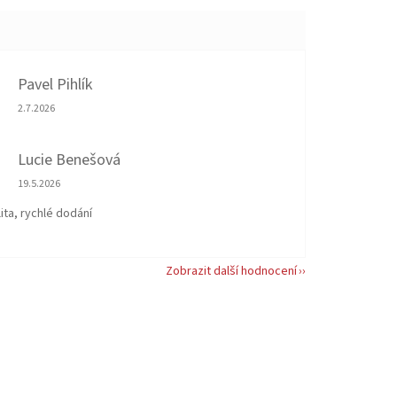
Pavel Pihlík
Hodnocení obchodu je 5 z 5 hvězdiček.
2.7.2026
Lucie Benešová
Hodnocení obchodu je 5 z 5 hvězdiček.
19.5.2026
ita, rychlé dodání
Zobrazit další hodnocení