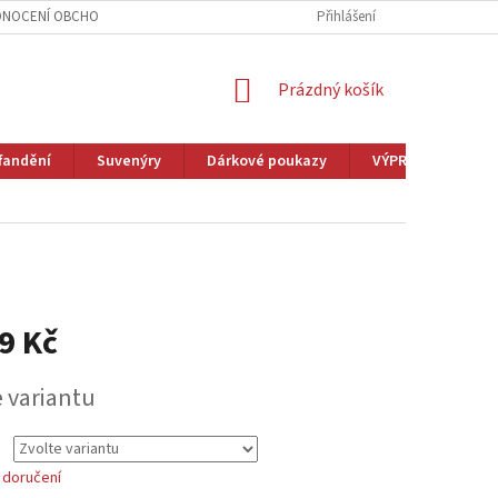
NOCENÍ OBCHODU
VĚRNOSTNÍ PROGRAM
Přihlášení
ZAKÁZKOVÁ VÝROBA
NÁKUPNÍ
Prázdný košík
KOŠÍK
fandění
Suvenýry
Dárkové poukazy
VÝPRODEJ
M
9 Kč
e variantu
 doručení