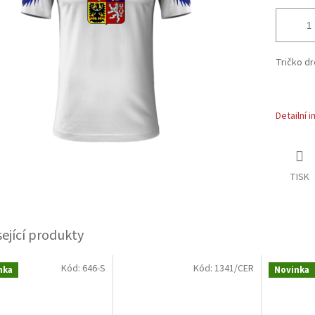
Tričko d
Detailní 
TISK
sející produkty
Kód:
646-S
Kód:
1341/CER
nka
Novinka