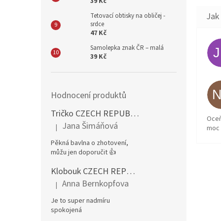
39 Kč
Tetovací obtisky na obličej -
srdce
47 Kč
Samolepka znak ČR – malá
39 Kč
Hodnocení produktů
Tričko CZECH REPUBLIC – pánské, červené
Oceň
Jana Šimáňová
|
moc 
Hodnocení produktu je 5 z 5 hvězdiček.
Pěkná bavlna o zhotovení,
můžu jen doporučit 👍
Klobouk CZECH REPUBLIC rohy CZ
Anna Bernkopfova
|
Hodnocení produktu je 5 z 5 hvězdiček.
Je to super nadmíru
spokojená