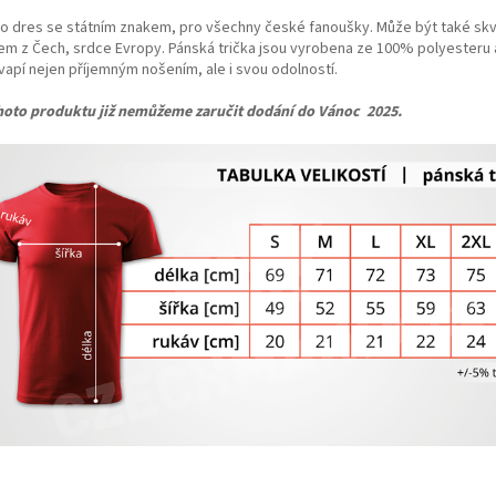
ko dres se státním znakem, pro všechny české fanoušky. Může být také sk
em z Čech, srdce Evropy. Pánská trička jsou vyrobena ze 100% polyesteru a
vapí nejen příjemným nošením, ale i svou odolností.
hoto produktu již nemůžeme zaručit dodání do Vánoc 2025.