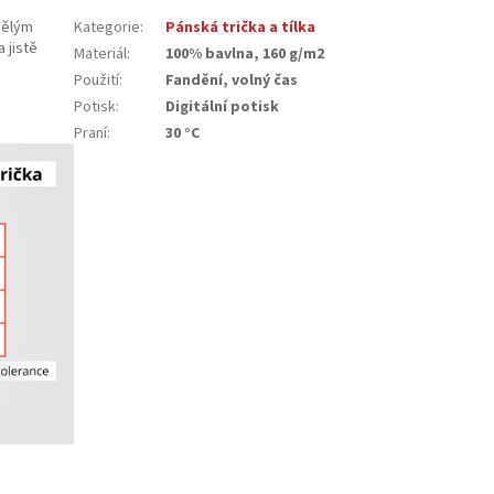
vělým
Kategorie
:
Pánská trička a tílka
 jistě
Materiál
:
100% bavlna, 160 g/m2
Použití
:
Fandění, volný čas
Potisk
:
Digitální potisk
Praní
:
30 °C