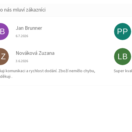
Jan Brunner
JB
PP
Hodnocení obchodu je 5 z 5 hvězdiček.
6.7.2026
Nováková Zuzana
NZ
LB
Hodnocení obchodu je 5 z 5 hvězdiček.
3.6.2026
uji komunikaci a rychlost dodání. Zboží nemělo chybu,
Super kval
děkuji .