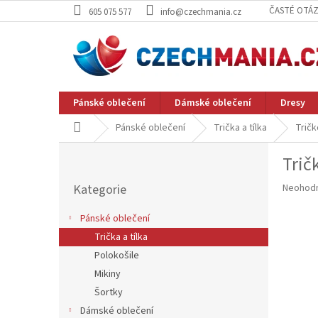
Přejít
ČASTÉ OTÁ
605 075 577
info@czechmania.cz
na
obsah
Pánské oblečení
Dámské oblečení
Dresy
Domů
Pánské oblečení
Trička a tílka
Tričk
P
Trič
o
Přeskočit
s
Průměr
Kategorie
Neohod
kategorie
t
hodnoce
r
produkt
Pánské oblečení
a
je
Trička a tílka
n
0,0
z
Polokošile
n
5
í
Mikiny
hvězdič
p
Šortky
a
Dámské oblečení