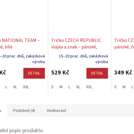
o NATIONAL TEAM –
Tričko CZECH REPUBLIC
Tričko C
é, bílé
vlajka a znak – pánské,
pánské, č
červené
bílomodr
–20 prac. dnů, zakázková
15–20 prac. dnů, zakázková
výroba
výroba
Kč
529 Kč
349 Kč
DETAIL
DETAIL
L
XL
XXL
S
M
L
XL
XXL
S
M
L
s
Podobné (4)
Hodnocení
ailní popis produktu