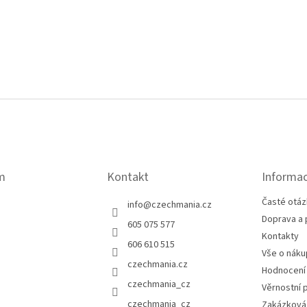
m
Kontakt
Informac
Časté otáz
info
@
czechmania.cz
Doprava a 
605 075 577
Kontakty
606 610 515
Vše o náku
czechmania.cz
Hodnocení
czechmania_cz
Věrnostní 
czechmania_cz
Zakázková