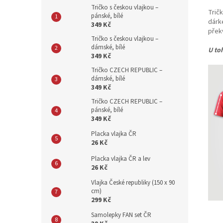
Tričko s českou vlajkou –
Trič
pánské, bílé
dárk
349 Kč
přek
Tričko s českou vlajkou –
dámské, bílé
U to
349 Kč
Tričko CZECH REPUBLIC –
dámské, bílé
349 Kč
Tričko CZECH REPUBLIC –
pánské, bílé
349 Kč
Placka vlajka ČR
26 Kč
Placka vlajka ČR a lev
26 Kč
Vlajka České republiky (150 x 90
cm)
299 Kč
Samolepky FAN set ČR