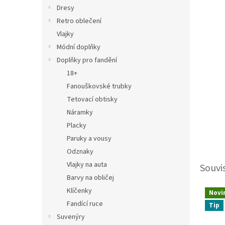
n
Dresy
e
Retro oblečení
l
Vlajky
Módní doplňky
Doplňky pro fandění
18+
Fanouškovské trubky
Tetovací obtisky
Náramky
Placky
Paruky a vousy
Odznaky
Vlajky na auta
Souvi
Barvy na obličej
Klíčenky
Novi
Fandící ruce
Tip
Suvenýry