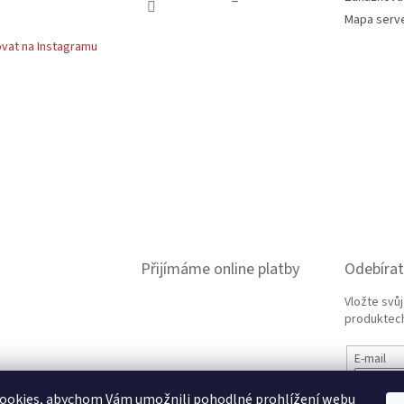
Mapa serv
vat na Instagramu
Přijímáme online platby
Odebírat
Vložte svů
produktech
E-mail
ookies, abychom Vám umožnili pohodlné prohlížení webu