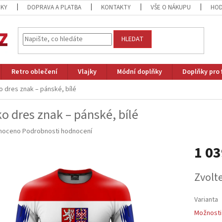
ZKY
DOPRAVA A PLATBA
KONTAKTY
VŠE O NÁKUPU
HOD
HLEDAT
Retro oblečení
Vlajky
Módní doplňky
Doplňky pro 
o dres znak – pánské, bílé
ko dres znak – pánské, bílé
né
noceno
Podrobnosti hodnocení
ní
1 03
u
Měrná
Zvolt
cena:
ek.
Varianta
Možnosti