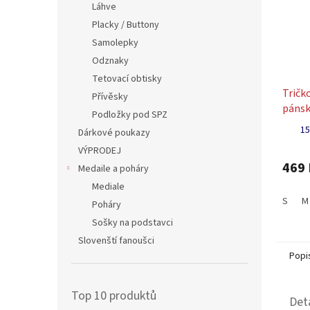
Láhve
Placky / Buttony
Samolepky
Odznaky
Tetovací obtisky
Tričk
Přívěsky
pánsk
Podložky pod SPZ
15
Dárkové poukazy
VÝPRODEJ
469 
Medaile a poháry
Mediale
S
M
Poháry
Sošky na podstavci
Slovenští fanoušci
Popi
Top 10 produktů
Det