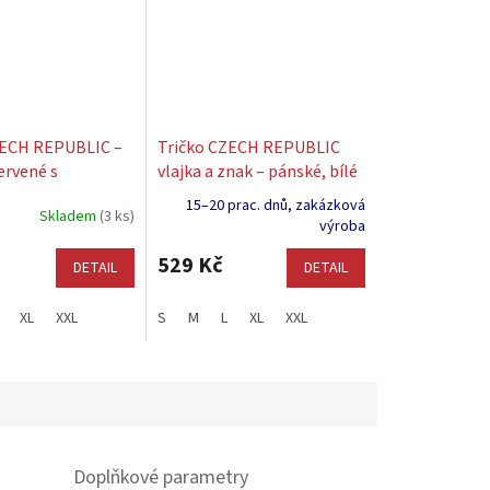
ZECH REPUBLIC –
Tričko CZECH REPUBLIC
ervené s
vlajka a znak – pánské, bílé
ým nápisem
15–20 prac. dnů, zakázková
Skladem
(3 ks)
výroba
529 Kč
DETAIL
DETAIL
XL
XXL
S
M
L
XL
XXL
Doplňkové parametry