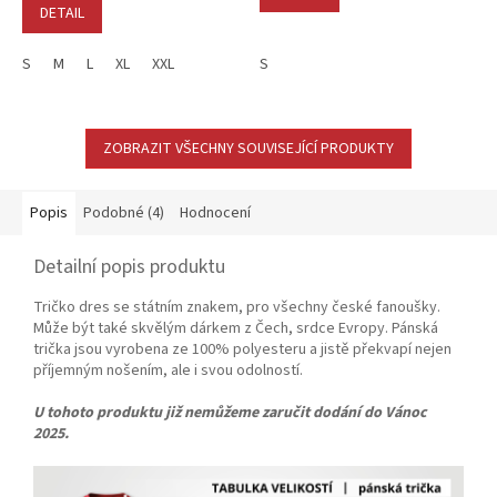
DETAIL
S
M
L
XL
XXL
S
ZOBRAZIT VŠECHNY SOUVISEJÍCÍ PRODUKTY
Popis
Podobné (4)
Hodnocení
Detailní popis produktu
Tričko dres se státním znakem, pro všechny české fanoušky.
Může být také skvělým dárkem z Čech, srdce Evropy. Pánská
trička jsou vyrobena ze 100% polyesteru a jistě překvapí nejen
příjemným nošením, ale i svou odolností.
U tohoto produktu již nemůžeme zaručit dodání do Vánoc
2025.