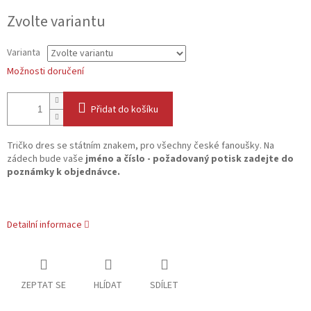
Měrná
Zvolte variantu
cena:
Varianta
Možnosti doručení
Přidat do košíku
Tričko dres se státním znakem, pro všechny české fanoušky. Na
zádech bude vaše
jméno a číslo - požadovaný potisk zadejte do
poznámky k objednávce.
Detailní informace
ZEPTAT SE
HLÍDAT
SDÍLET