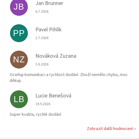
Jan Brunner
JB
Hodnocení obchodu je 5 z 5 hvězdiček.
6.7.2026
Pavel Pihlík
PP
Hodnocení obchodu je 5 z 5 hvězdiček.
2.7.2026
Nováková Zuzana
NZ
Hodnocení obchodu je 5 z 5 hvězdiček.
3.6.2026
Oceňuji komunikaci a rychlost dodání. Zboží nemělo chybu, moc
děkuji .
Lucie Benešová
LB
Hodnocení obchodu je 5 z 5 hvězdiček.
19.5.2026
Super kvalita, rychlé dodání
Zobrazit další hodnocení