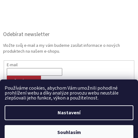
Odebírat newsletter
Vložte svůj e-mail a my vám budeme zasílat informace o nových
produktech na našem e-shopu.
E-mail
PŘIHLÁSIT SE
Používáme cookies, abychom Vám umožnili pohodlné
prohlížení webu a díky analýze provozu webu neustále
zlepšovali jeho funkce, výkon a použitelnost.
Vytvořil Shoptet
Nastavení
Copyright 2026
CZECHMANIA.CZ | Český fanshop v národních
Souhlasím
barvách
. Všechna práva vyhrazena.