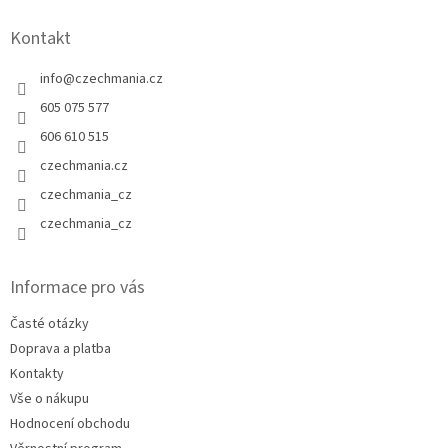
Kontakt
info
@
czechmania.cz
605 075 577
606 610 515
czechmania.cz
czechmania_cz
czechmania_cz
Informace pro vás
Časté otázky
Doprava a platba
Kontakty
Vše o nákupu
Hodnocení obchodu