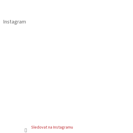
Z
á
p
a
Instagram
t
í
Sledovat na Instagramu