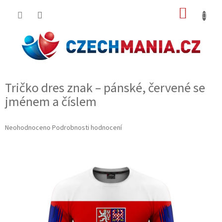
Přejít
NÁKUP
na
obsah
KOŠÍK
Tričko dres znak – pánské, červené se
jménem a číslem
Průměrné
Neohodnoceno
Podrobnosti hodnocení
hodnocení
produktu
je
0,0
z
5
hvězdiček.