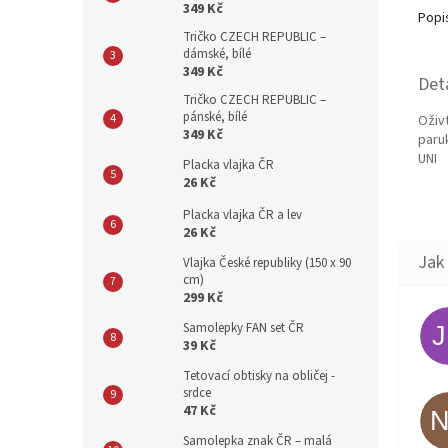
349 Kč
Popi
Tričko CZECH REPUBLIC –
dámské, bílé
349 Kč
Det
Tričko CZECH REPUBLIC –
pánské, bílé
Oživ
349 Kč
paru
UNI
Placka vlajka ČR
26 Kč
Placka vlajka ČR a lev
26 Kč
Vlajka České republiky (150 x 90
cm)
299 Kč
Samolepky FAN set ČR
39 Kč
Tetovací obtisky na obličej -
srdce
47 Kč
Samolepka znak ČR – malá