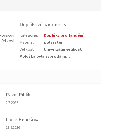
Doplňkové parametry
škovskou
Kategorie
:
Doplňky pro fandění
 Velikost
Materiál
:
polyester
Velikost
:
Univerzální velikost
Položka byla vyprodána…
Pavel Pihlík
Hodnocení obchodu je 5 z 5 hvězdiček.
2.7.2026
Lucie Benešová
Hodnocení obchodu je 5 z 5 hvězdiček.
19.5.2026