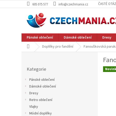
Přejít
ČASTÉ OTÁ
605 075 577
info@czechmania.cz
na
obsah
Pánské oblečení
Dámské oblečení
Dresy
Domů
Doplňky pro fandění
Fanouškovská paruka
P
Fano
o
Přeskočit
s
Kategorie
kategorie
Novin
t
r
Pánské oblečení
a
Dámské oblečení
n
Dresy
n
í
Retro oblečení
p
Vlajky
a
Módní doplňky