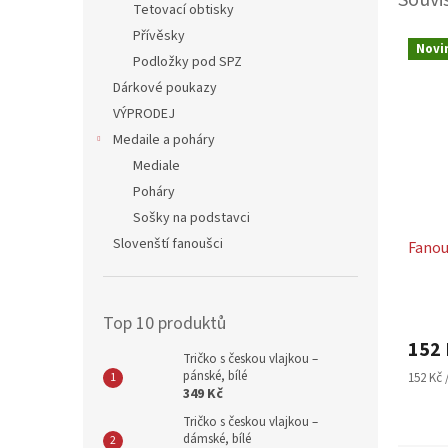
Tetovací obtisky
Přívěsky
Novi
Podložky pod SPZ
Dárkové poukazy
VÝPRODEJ
Medaile a poháry
Mediale
Poháry
Sošky na podstavci
Slovenští fanoušci
Fanou
Top 10 produktů
152 
Tričko s českou vlajkou –
pánské, bílé
Měrná
152 Kč /
349 Kč
cena:
Tričko s českou vlajkou –
dámské, bílé