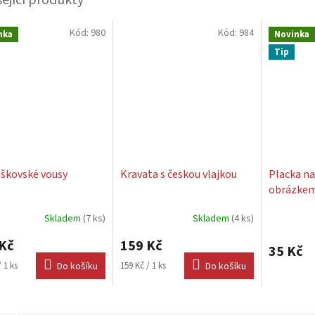
Kód:
980
Kód:
984
nka
Novinka
Tip
škovské vousy
Kravata s českou vlajkou
Placka na
obrázke
Skladem
(7 ks)
Skladem
(4 ks)
Průměrné
hodnocení
Kč
159 Kč
produktu
35 Kč
je
Měrná
 1 ks
Do košíku
159 Kč / 1 ks
Do košíku
5,0
cena:
z
5
hvězdiček.