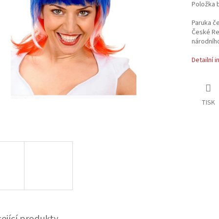
Položka 
Paruka če
České Re
národníh
Detailní 
TISK
sející produkty