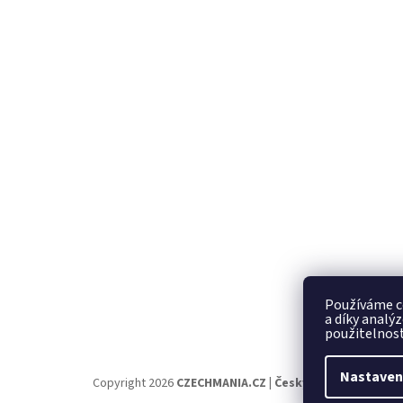
Používáme c
a díky analý
použitelnost
Nastaven
Copyright 2026
CZECHMANIA.CZ | Český fanshop v náro