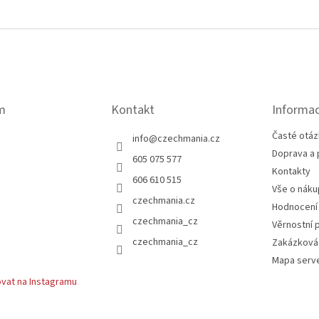
m
Kontakt
Informac
Časté otáz
info
@
czechmania.cz
Doprava a 
605 075 577
Kontakty
606 610 515
Vše o náku
czechmania.cz
Hodnocení
czechmania_cz
Věrnostní 
czechmania_cz
Zakázková
Mapa serv
vat na Instagramu