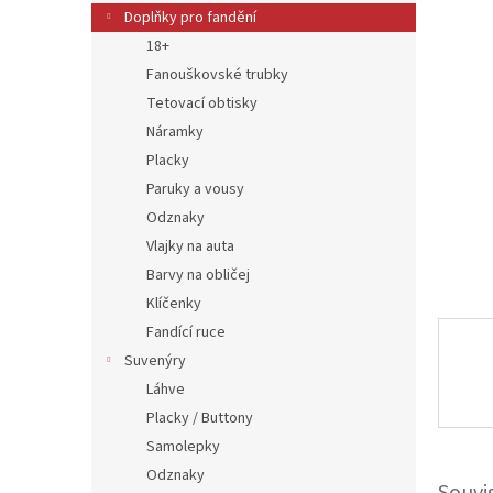
n
Doplňky pro fandění
e
18+
l
Fanouškovské trubky
Tetovací obtisky
Náramky
Placky
Paruky a vousy
Odznaky
Vlajky na auta
Barvy na obličej
Klíčenky
Fandící ruce
Suvenýry
Láhve
Placky / Buttony
Samolepky
Odznaky
Souvi