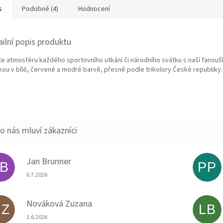
s
Podobné (4)
Hodnocení
ailní popis produktu
te atmosféru každého sportovního utkání či národního svátku s naší fanou
kou v bílé, červené a modré barvě, přesně podle trikolory České republiky.
Jan Brunner
JB
PP
Hodnocení obchodu je 5 z 5 hvězdiček.
6.7.2026
Nováková Zuzana
NZ
LB
Hodnocení obchodu je 5 z 5 hvězdiček.
3.6.2026