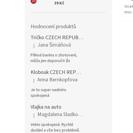
39 Kč
Oceň
moc 
Hodnocení produktů
Tričko CZECH REPUBLIC – pánské, červené
Jana Šimáňová
|
Hodnocení produktu je 5 z 5 hvězdiček.
Pěkná bavlna o zhotovení,
můžu jen doporučit 👍
Klobouk CZECH REPUBLIC rohy CZ
Anna Bernkopfova
|
Hodnocení produktu je 5 z 5 hvězdiček.
Je to super nadmíru
spokojená
Vlajka na auto
Magdalena Sladkovská
|
Hodnocení produktu je 5 z 5 hvězdiček.
Velmi spokojená. Rychlé
dodání a vše bez problémů.