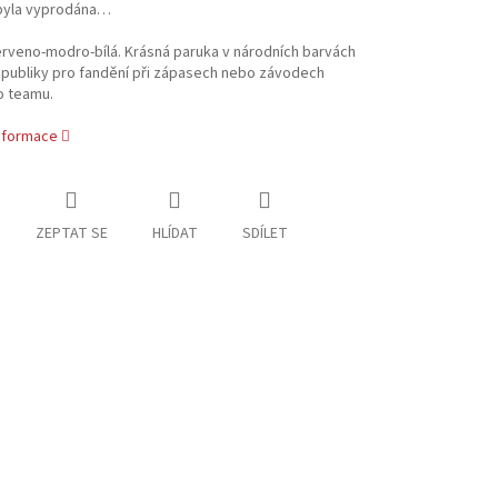
byla vyprodána…
rveno-modro-bílá. Krásná paruka v národních barvách
publiky pro fandění při zápasech nebo závodech
o teamu.
informace
ZEPTAT SE
HLÍDAT
SDÍLET