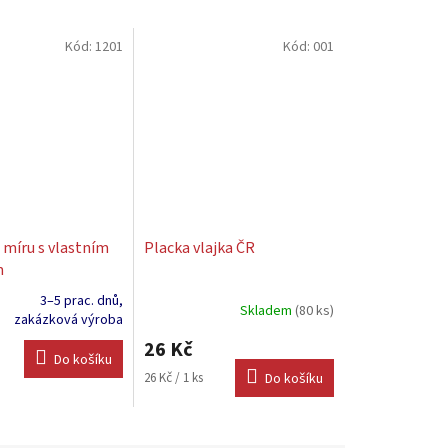
Kód:
1201
Kód:
001
 míru s vlastním
Placka vlajka ČR
m
3–5 prac. dnů,
Skladem
(80 ks)
Průměrné
zakázková výroba
hodnocení
26 Kč
produktu
Do košíku
je
Měrná
26 Kč / 1 ks
Do košíku
5,0
cena:
z
5
hvězdiček.