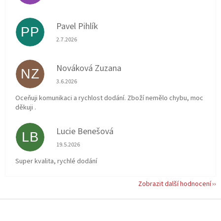
Pavel Pihlík
PP
Hodnocení obchodu je 5 z 5 hvězdiček.
2.7.2026
Nováková Zuzana
NZ
Hodnocení obchodu je 5 z 5 hvězdiček.
3.6.2026
Oceňuji komunikaci a rychlost dodání. Zboží nemělo chybu, moc
děkuji .
Lucie Benešová
LB
Hodnocení obchodu je 5 z 5 hvězdiček.
19.5.2026
Super kvalita, rychlé dodání
Zobrazit další hodnocení
Z
á