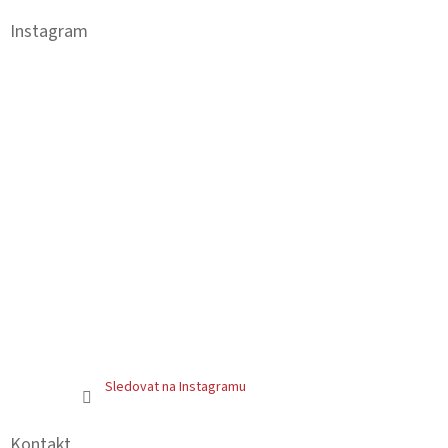
p
a
Instagram
t
í
Sledovat na Instagramu
Kontakt