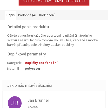
ZOBRAZIT VŠECHNY SOUVISEJÍCÍ PRODUKTY
Popis
Podobné (4)
Hodnocení
Detailní popis produktu
Oživte atmosféru každého sportovního utkání či národního
svátku s našimi fanouškovskými vousy v bílé, červené a modré
barvě, přesně podle trikolory České republiky
Doplňkové parametry
Kategorie
:
Doplňky pro fandění
Materiál
:
polyester
Jan Brunner
JB
Hodnocení obchodu je 5 z 5 hvězdiček.
6.7.2026