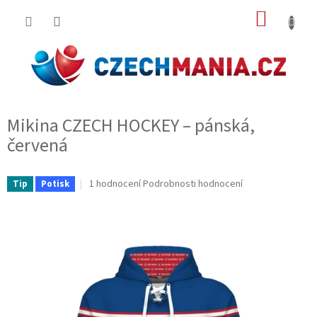
Přejít
NÁKUP
na
obsah
KOŠÍK
Mikina CZECH HOCKEY – pánská,
červená
Průměrné
1 hodnocení
Podrobnosti hodnocení
Tip
Potisk
hodnocení
produktu
je
5,0
z
5
hvězdiček.