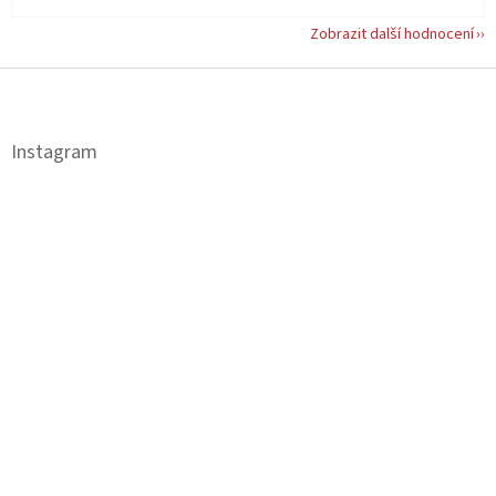
Zobrazit další hodnocení
Z
á
p
a
Instagram
t
í