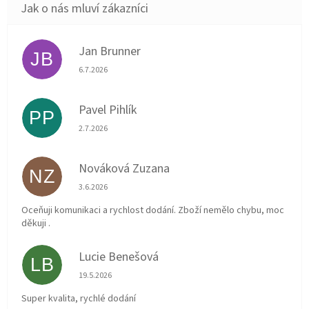
Jan Brunner
JB
Hodnocení obchodu je 5 z 5 hvězdiček.
6.7.2026
Pavel Pihlík
PP
Hodnocení obchodu je 5 z 5 hvězdiček.
2.7.2026
Nováková Zuzana
NZ
Hodnocení obchodu je 5 z 5 hvězdiček.
3.6.2026
Oceňuji komunikaci a rychlost dodání. Zboží nemělo chybu, moc
děkuji .
Lucie Benešová
LB
Hodnocení obchodu je 5 z 5 hvězdiček.
19.5.2026
Super kvalita, rychlé dodání