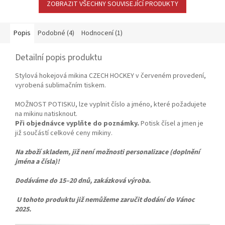
ZOBRAZIT VŠECHNY SOUVISEJÍCÍ PRODUKTY
Popis
Podobné (4)
Hodnocení (1)
Detailní popis produktu
Stylová hokejová mikina CZECH HOCKEY v červeném provedení,
vyrobená sublimačním tiskem.
MOŽNOST POTISKU, lze vyplnit číslo a jméno, které požadujete
na mikinu natisknout.
Při objednávce vyplňte do poznámky.
Potisk čísel a jmen je
již součástí celkové ceny mikiny.
Na zboží skladem, již není možnosti personalizace (doplnění
jména a čísla)!
Dodáváme do 15–20 dnů
, zakázková výroba.
U tohoto produktu již nemůžeme zaručit dodání do Vánoc
2025.