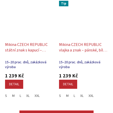
Tip
Mikina CZECH REPUBLIC
Mikina CZECH REPUBLIC
státní znak s kapucí –
vlajka a znak – pánské, bílé,
pánské, bílé
s kapucou
15–20 prac. dnů, zakázková
15–20 prac. dnů, zakázková
výroba
výroba
1 239 Kč
1 239 Kč
DETAIL
DETAIL
S
M
L
XL
XXL
S
M
L
XL
XXL