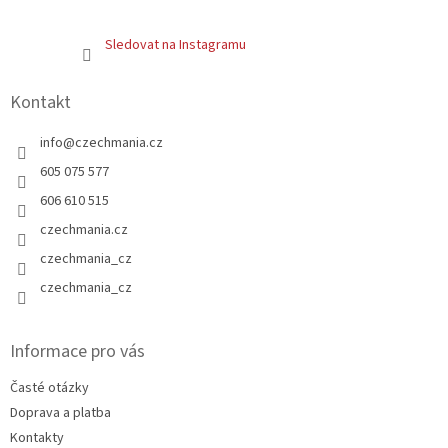
Sledovat na Instagramu
Kontakt
info
@
czechmania.cz
605 075 577
606 610 515
czechmania.cz
czechmania_cz
czechmania_cz
Informace pro vás
Časté otázky
Doprava a platba
Kontakty