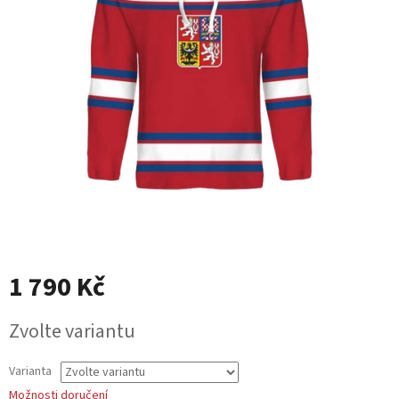
1 790 Kč
Měrná
Zvolte variantu
cena:
Varianta
Možnosti doručení