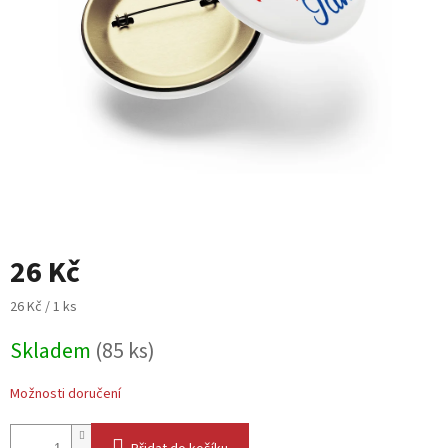
26 Kč
Měrná
26 Kč / 1 ks
cena:
Skladem
(85 ks)
Možnosti doručení