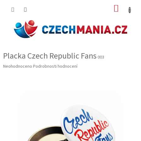
Přejít
NÁKUP
na
obsah
KOŠÍK
Placka Czech Republic Fans
003
Průměrné
Neohodnoceno
Podrobnosti hodnocení
hodnocení
produktu
je
0,0
z
5
hvězdiček.