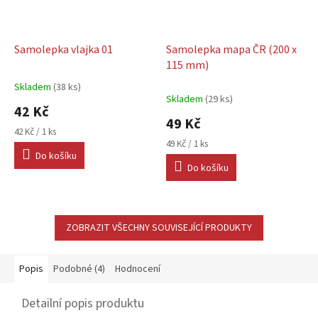
Samolepka vlajka 01
Samolepka mapa ČR (200 x
115 mm)
Skladem
(38 ks)
Průměrné
Skladem
(29 ks)
hodnocení
42 Kč
produktu
49 Kč
je
Měrná
42 Kč / 1 ks
5,0
cena:
Měrná
49 Kč / 1 ks
Do košíku
cena:
z
Do košíku
5
hvězdiček.
ZOBRAZIT VŠECHNY SOUVISEJÍCÍ PRODUKTY
Popis
Podobné (4)
Hodnocení
Detailní popis produktu