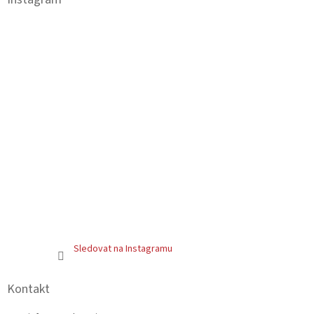
t
í
Sledovat na Instagramu
Kontakt