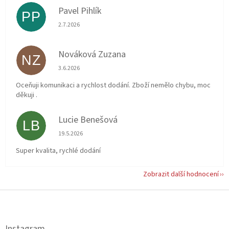
Pavel Pihlík
PP
Hodnocení obchodu je 5 z 5 hvězdiček.
2.7.2026
Nováková Zuzana
NZ
Hodnocení obchodu je 5 z 5 hvězdiček.
3.6.2026
Oceňuji komunikaci a rychlost dodání. Zboží nemělo chybu, moc
děkuji .
Lucie Benešová
LB
Hodnocení obchodu je 5 z 5 hvězdiček.
19.5.2026
Super kvalita, rychlé dodání
Zobrazit další hodnocení
Z
á
p
a
Instagram