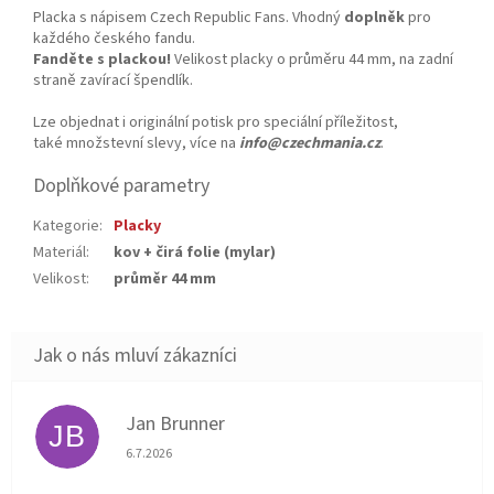
Placka s nápisem Czech Republic Fans. Vhodný
doplněk
pro
každého českého fandu.
Fanděte s plackou!
Velikost placky o průměru 44 mm, na zadní
straně zavírací špendlík.
Lze objednat i originální potisk pro speciální příležitost,
také množstevní slevy, více na
info@czechmania.cz
.
Doplňkové parametry
Kategorie
:
Placky
Materiál
:
kov + čirá folie (mylar)
Velikost
:
průměr 44 mm
Jan Brunner
JB
Hodnocení obchodu je 5 z 5 hvězdiček.
6.7.2026