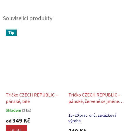
Související produkty
Tip
Tričko CZECH REPUBLIC –
Tričko CZECH REPUBLIC –
pánské, bílé
pánské, červené se jménem
a číslem
Skladem
(3 ks)
Průměrné
15–20 prac. dnů, zakázková
hodnocení
349 Kč
od
výroba
produktu
je
DETAIL