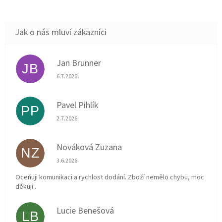
Jan Brunner
JB
Hodnocení obchodu je 5 z 5 hvězdiček.
6.7.2026
Pavel Pihlík
PP
Hodnocení obchodu je 5 z 5 hvězdiček.
2.7.2026
Nováková Zuzana
NZ
Hodnocení obchodu je 5 z 5 hvězdiček.
3.6.2026
Oceňuji komunikaci a rychlost dodání. Zboží nemělo chybu, moc
děkuji .
Lucie Benešová
LB
Hodnocení obchodu je 5 z 5 hvězdiček.