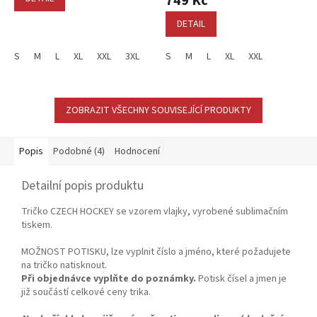
749 Kč
5,0
z
DETAIL
5
hvězdiček.
S
M
L
XL
XXL
3XL
S
M
L
XL
XXL
ZOBRAZIT VŠECHNY SOUVISEJÍCÍ PRODUKTY
Popis
Podobné (4)
Hodnocení
Detailní popis produktu
Tričko CZECH HOCKEY se vzorem vlajky, vyrobené sublimačním
tiskem.
MOŽNOST POTISKU, lze vyplnit číslo a jméno, které požadujete
na tričko natisknout.
Při objednávce vyplňte do poznámky.
Potisk čísel a jmen je
již součástí celkové ceny trika.