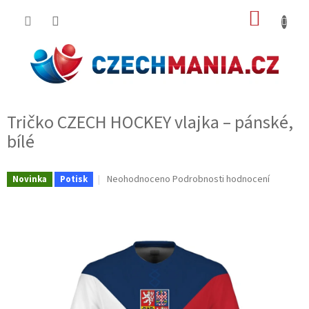
Přejít
NÁKUP
na
obsah
KOŠÍK
Tričko CZECH HOCKEY vlajka – pánské,
bílé
Průměrné
Neohodnoceno
Podrobnosti hodnocení
Novinka
Potisk
hodnocení
produktu
je
0,0
z
5
hvězdiček.