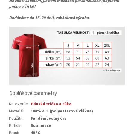
Na zboží skladem, již není možnosti personalizace (doplnění
jména a čísla)!
Dodáváme do 15–20 dnů
, zakázková výroba.
Doplňkové parametry
Kategorie
:
Pánská trička a tílka
Materiál
:
100% PES (polyesterová vlákna)
Použití
:
Fandění, volný čas
Potisk
:
Sublimace
Praní
:
40 °C