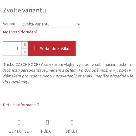
Měrná
Zvolte variantu
cena:
Varianta
Možnosti doručení
Přidat do košíku
Tričko CZECH HOCKEY se vzorem vlajky, vyrobené sublimačním tiskem.
Možnosti personalizace jménem a číslem. Po dohodě možno vyrobit i v
dámském provedení nebo v provedení bez znaku (napište případně vše
do poznámky).
Detailní informace
ZEPTAT SE
HLÍDAT
SDÍLET