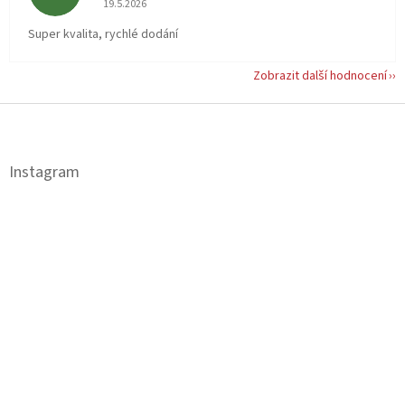
19.5.2026
Super kvalita, rychlé dodání
Zobrazit další hodnocení
Z
á
p
a
Instagram
t
í