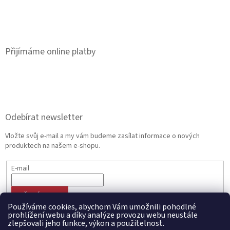
Přijímáme online platby
Odebírat newsletter
Vložte svůj e-mail a my vám budeme zasílat informace o nových
produktech na našem e-shopu.
E-mail
PŘIHLÁSIT SE
Používáme cookies, abychom Vám umožnili pohodlné
prohlížení webu a díky analýze provozu webu neustále
zlepšovali jeho funkce, výkon a použitelnost.