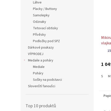
Láhve
Placky / Buttony
Samolepky
Odznaky
Tetovací obtisky
Přívěsky
Miki
Podložky pod SPZ
vlajk
Dárkové poukazy
červe
15
VÝPRODEJ
Medaile a poháry
1 04
Mediale
Poháry
S
M
Sošky na podstavci
Slovenští fanoušci
Popi
Top 10 produktů