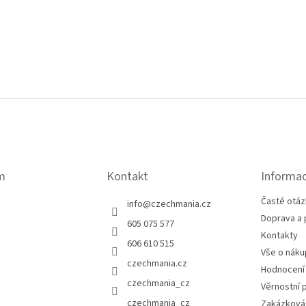
m
Kontakt
Informac
Časté otáz
info
@
czechmania.cz
Doprava a 
605 075 577
Kontakty
606 610 515
Vše o náku
czechmania.cz
Hodnocení
czechmania_cz
Věrnostní 
czechmania_cz
Zakázková