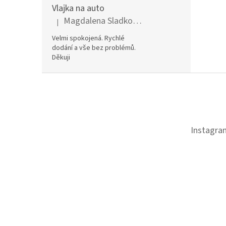
Vlajka na auto
Magdalena Sladkovská
|
Hodnocení produktu je 5 z 5 hvězdiček.
Velmi spokojená. Rychlé
dodání a vše bez problémů.
Děkuji
Z
á
p
a
t
Instagra
í