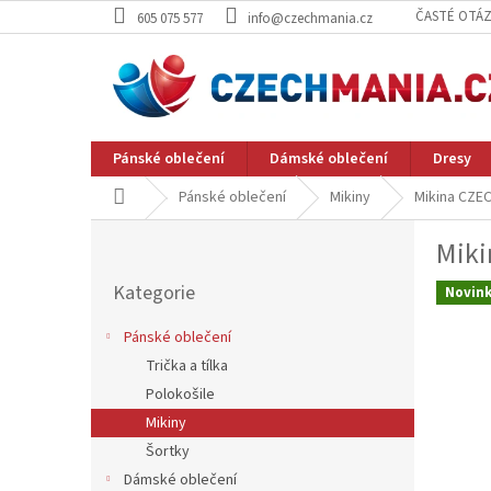
Přejít
ČASTÉ OTÁ
605 075 577
info@czechmania.cz
na
obsah
Pánské oblečení
Dámské oblečení
Dresy
Domů
Pánské oblečení
Mikiny
Mikina CZE
P
Miki
o
Přeskočit
s
Kategorie
kategorie
Novin
t
r
Pánské oblečení
a
Trička a tílka
n
Polokošile
n
í
Mikiny
p
Šortky
a
Dámské oblečení