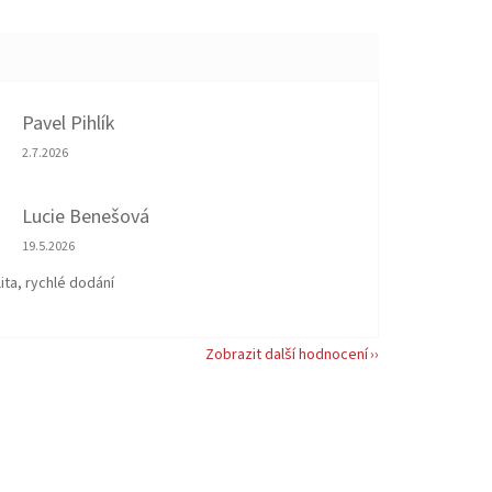
Pavel Pihlík
Hodnocení obchodu je 5 z 5 hvězdiček.
2.7.2026
Lucie Benešová
Hodnocení obchodu je 5 z 5 hvězdiček.
19.5.2026
ita, rychlé dodání
Zobrazit další hodnocení