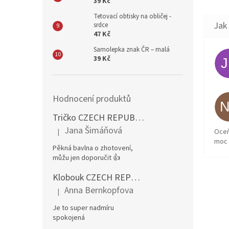
39 Kč
Tetovací obtisky na obličej -
srdce
47 Kč
Samolepka znak ČR – malá
39 Kč
Hodnocení produktů
Tričko CZECH REPUBLIC – pánské, červené
Jana Šimáňová
|
Oceň
Hodnocení produktu je 5 z 5 hvězdiček.
moc 
Pěkná bavlna o zhotovení,
můžu jen doporučit 👍
Klobouk CZECH REPUBLIC rohy CZ
Anna Bernkopfova
|
Hodnocení produktu je 5 z 5 hvězdiček.
Je to super nadmíru
spokojená