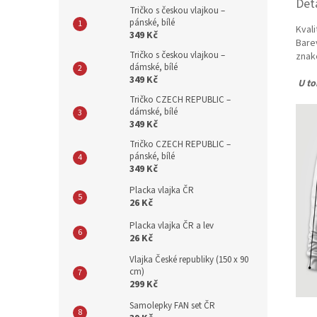
Det
Tričko s českou vlajkou –
pánské, bílé
Kval
349 Kč
Bare
Tričko s českou vlajkou –
znak
dámské, bílé
349 Kč
U to
Tričko CZECH REPUBLIC –
dámské, bílé
349 Kč
Tričko CZECH REPUBLIC –
pánské, bílé
349 Kč
Placka vlajka ČR
26 Kč
Placka vlajka ČR a lev
26 Kč
Vlajka České republiky (150 x 90
cm)
299 Kč
Samolepky FAN set ČR