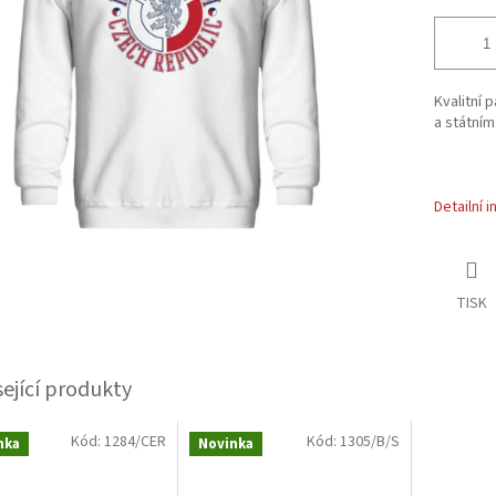
Kvalitní
a státní
Detailní 
TISK
sející produkty
Kód:
1284/CER
Kód:
1305/B/S
nka
Novinka