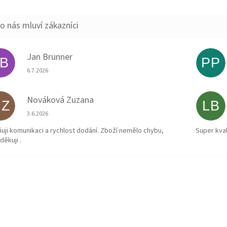
Jan Brunner
JB
PP
Hodnocení obchodu je 5 z 5 hvězdiček.
6.7.2026
Nováková Zuzana
NZ
LB
Hodnocení obchodu je 5 z 5 hvězdiček.
3.6.2026
uji komunikaci a rychlost dodání. Zboží nemělo chybu,
Super kval
děkuji .