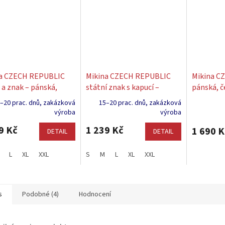
na CZECH REPUBLIC
Mikina CZECH REPUBLIC
Mikina C
a a znak – pánská,
státní znak s kapucí –
pánská, č
ná
pánské, bílé
potiske
–20 prac. dnů, zakázková
15–20 prac. dnů, zakázková
ČERVENK
výroba
výroba
9 Kč
1 239 Kč
1 690 K
DETAIL
DETAIL
L
XL
XXL
S
M
L
XL
XXL
s
Podobné (4)
Hodnocení