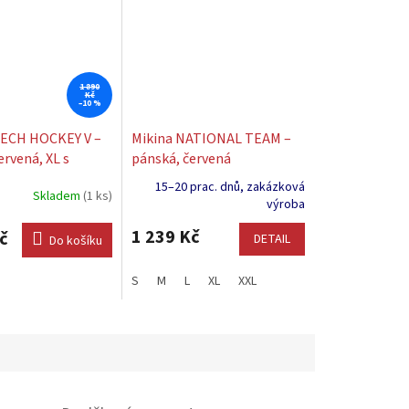
1 890
Kč
–10 %
ZECH HOCKEY V –
Mikina NATIONAL TEAM –
ervená, XL s
pánská, červená
m: ROMAN
15–20 prac. dnů, zakázková
Skladem
(1 ks)
A
výroba
1 239 Kč
č
DETAIL
Do košíku
S
M
L
XL
XXL