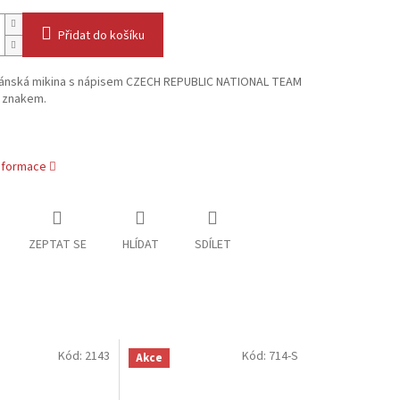
Přidat do košíku
 pánská mikina s nápisem CZECH REPUBLIC NATIONAL TEAM
m znakem.
informace
ZEPTAT SE
HLÍDAT
SDÍLET
Kód:
2143
Kód:
714-S
Akce