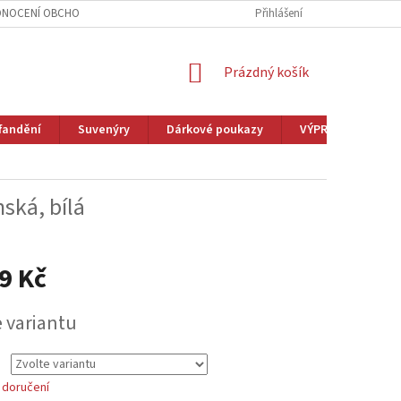
NOCENÍ OBCHODU
VĚRNOSTNÍ PROGRAM
Přihlášení
ZAKÁZKOVÁ VÝROBA
NÁKUPNÍ
Prázdný košík
KOŠÍK
fandění
Suvenýry
Dárkové poukazy
VÝPRODEJ
M
ská, bílá
9 Kč
e variantu
 doručení