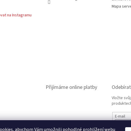
Mapa serv
vat na Instagramu
Přijímáme online platby
Odebírat
Vložte svů
produktech
E-mail
ookies, abychom Vám umožnili pohodlné prohlížení webu