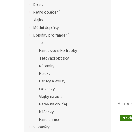
n
Dresy
e
Retro oblečení
l
Vlajky
Módní doplňky
Doplňky pro fandění
18+
Fanouškovské trubky
Tetovací obtisky
Náramky
Placky
Paruky a vousy
Odznaky
Vlajky na auta
Souvi
Barvy na obličej
Klíčenky
Novi
Fandící ruce
Suvenýry