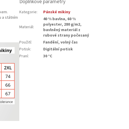
Doplňkové parametry
akem.
Kategorie
:
Pánské mikiny
 a státním
40 % bavlna, 60 %
polyester, 280 g/m2,
Materiál
:
bavlněný materiál z
rubové strany počesaný
Použití
:
Fandění, volný čas
Potisk
:
Digitální potisk
Praní
:
30 °C